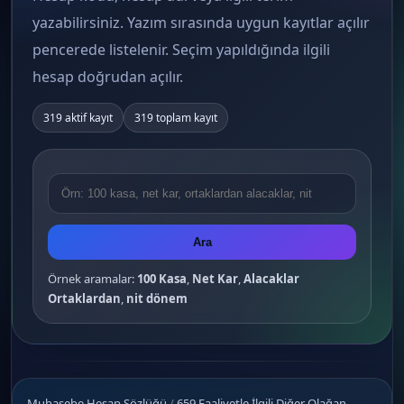
yazabilirsiniz. Yazım sırasında uygun kayıtlar açılır
pencerede listelenir. Seçim yapıldığında ilgili
hesap doğrudan açılır.
319 aktif kayıt
319 toplam kayıt
Ara
Örnek aramalar:
100 Kasa
,
Net Kar
,
Alacaklar
Ortaklardan
,
nit dönem
Muhasebe Hesap Sözlüğü
/
659 Faaliyetle İlgili Diğer Olağan