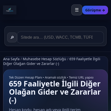
☰
Görüşme →
🔎
Ana Sayfa
/
Muhasebe Hesap Sözlüğü
/
659 Faaliyetle İlgili
Diğer Olağan Gider ve Zararlar (-)
Tek Düzen Hesap Planı • Aramalı sözlük • Temiz URL yapısı
659 Faaliyetle İlgili Diğer
Olağan Gider ve Zararlar
(-)
Hesap kodu, hesap adı veya ilgili terim