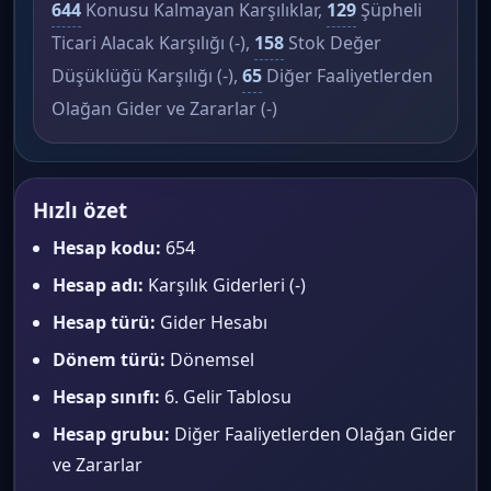
644
Konusu Kalmayan Karşılıklar,
129
Şüpheli
Ticari Alacak Karşılığı (-),
158
Stok Değer
Düşüklüğü Karşılığı (-),
65
Diğer Faaliyetlerden
Olağan Gider ve Zararlar (-)
Hızlı özet
Hesap kodu:
654
Hesap adı:
Karşılık Giderleri (-)
Hesap türü:
Gider Hesabı
Dönem türü:
Dönemsel
Hesap sınıfı:
6. Gelir Tablosu
Hesap grubu:
Diğer Faaliyetlerden Olağan Gider
ve Zararlar