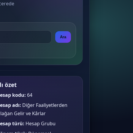
ncerede
Ara
lı özet
esap kodu:
64
esap adı:
Diğer Faaliyetlerden
lağan Gelir ve Kârlar
esap türü:
Hesap Grubu