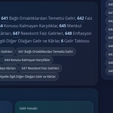
640
641
,
641
Bağlı Ortaklıklardan Temettü Geliri,
642
Faiz
642
44
Konusu Kalmayan Karşılıklar,
645
Menkul
644
ârları,
647
Reeskont Faiz Gelirleri,
648
Enflasyon
645
lgili Diğer Olağan Gelir ve Kârlar,
6
Gelir Tablosu
646
Gelirleri
641 Bağlı Ortaklıklardan Temettü Geliri
647
644 Konusu Kalmayan Karşılıklar
648
iyo Kârları
647 Reeskont Faiz Gelirleri
649
liyetle İlgili Diğer Olağan Gelir ve Kârlar
Gelir Hesabı