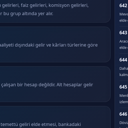
elirleri, faiz gelirleri, komisyon gelirleri,
642 
 bu grup altında yer alır.
Mevd
elde 
643
Arac
liyeti dışındaki gelir ve kârları türlerine göre
elde 
644
Daha 
kalma
alışan bir hesap değildir. Alt hesaplar gelir
645
Menk
izlem
646
Dövi
 temettü geliri elde etmesi, bankadaki