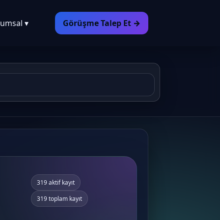
umsal ▾
Görüşme Talep Et →
319 aktif kayıt
319 toplam kayıt