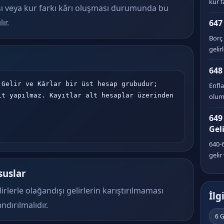
kur f
ı veya kur farkı kârı oluşması durumunda bu
ır.
647
Borç
gelirl
648
Gelir ve Kârlar bir üst hesap grubudur; 
Enfl
t yapılmaz. Kayıtlar alt hesaplar üzerinden 
oluml
649
Gel
640-
gelir
suslar
lirlerle olağandışı gelirlerin karıştırılmaması
İlg
andırılmalıdır.
6 G