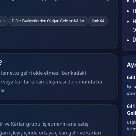
D
H
H
osu
Diğer Faaliyetlerden Olağan Gelir ve Kârlar
Kod: 64
O
Ü
?
Ayn
 temettü geliri elde etmesi, bankadaki
640
ı veya kur farkı kârı oluşması durumunda bu
İştir
ır.
izlem
641
Geli
Bağlı
r ve Kârlar grubu, işletmenin ana satış
izlem
ğan işleyiş içinde ortaya çıkan gelir ve kârları