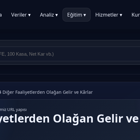
a
Veriler ▾
Analiz ▾
Eğitim ▾
Hizmetler ▾
Kur
4 Diğer Faaliyetlerden Olağan Gelir ve Kârlar
emiz URL yapısı
yetlerden Olağan Gelir ve