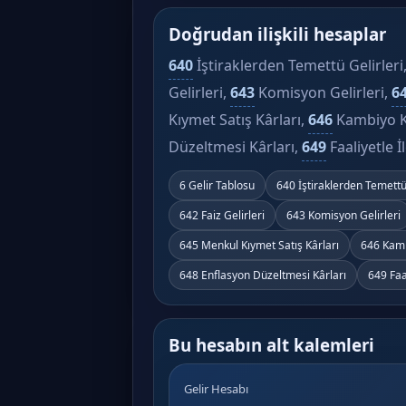
Doğrudan ilişkili hesaplar
640
İştiraklerden Temettü Gelirleri
Gelirleri,
643
Komisyon Gelirleri,
6
Kıymet Satış Kârları,
646
Kambiyo K
Düzeltmesi Kârları,
649
Faaliyetle İ
6 Gelir Tablosu
640 İştiraklerden Temettü 
642 Faiz Gelirleri
643 Komisyon Gelirleri
645 Menkul Kıymet Satış Kârları
646 Kamb
648 Enflasyon Düzeltmesi Kârları
649 Faa
Bu hesabın alt kalemleri
Gelir Hesabı