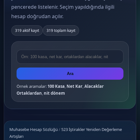
pencerede listelenir. Seçim yapıldığında ilgili
hesap doğrudan açılır.
319 aktif kayıt
319 toplam kayıt
Ara
Örnek aramalar:
100 Kasa
,
Net Kar
,
Alacaklar
Ortaklardan
,
nit dönem
Muhasebe Hesap Sözlüğü
/
523 İştirakler Yeniden Değerleme
Artışları