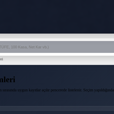
eri
mleri
 sırasında uygun kayıtlar açılır pencerede listelenir. Seçim yapıldığında 