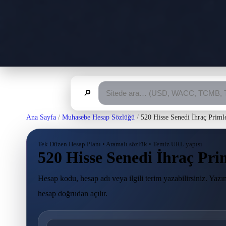
🔎
Ana Sayfa
/
Muhasebe Hesap Sözlüğü
/
520 Hisse Senedi İhraç Priml
Tek Düzen Hesap Planı • Aramalı sözlük • Temiz URL yapısı
520 Hisse Senedi İhraç Pri
Hesap kodu, hesap adı veya ilgili terim yazabilirsiniz. Yazım
hesap doğrudan açılır.