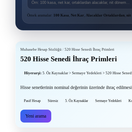
Örnek aramalar:
100 Kasa
,
Net Kar
,
Alacaklar Ortaklardan
,
nit
Muhasebe Hesap Sözlüğü
/
520 Hisse Senedi İhraç Primleri
520 Hisse Senedi İhraç Primleri
Hiyerarşi:
5. Öz Kaynaklar > Sermaye Yedekleri > 520 Hisse Senedi
Hisse senetlerinin nominal değerinin üzerinde ihraç edilmesi 
Pasif Hesap
Süresiz
5. Öz Kaynaklar
Sermaye Yedekleri
Ko
Yeni arama