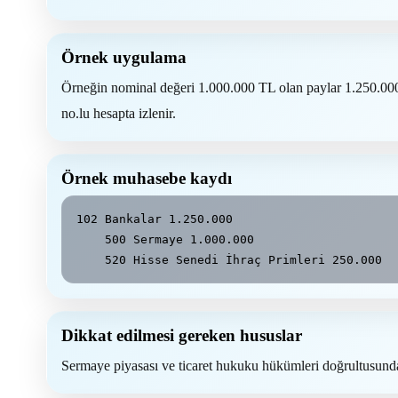
Örnek uygulama
Örneğin nominal değeri 1.000.000 TL olan paylar 1.250.000
no.lu hesapta izlenir.
Örnek muhasebe kaydı
102 Bankalar 1.250.000

    500 Sermaye 1.000.000

    520 Hisse Senedi İhraç Primleri 250.000
Dikkat edilmesi gereken hususlar
Sermaye piyasası ve ticaret hukuku hükümleri doğrultusunda