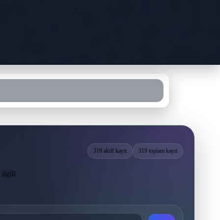
319 aktif kayıt
319 toplam kayıt
ilgili