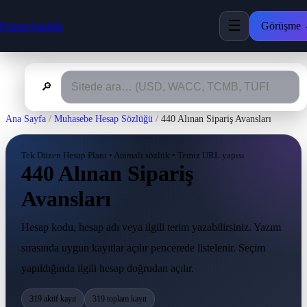
☰
FinansAnalitik
Görüşme
🔎
Ana Sayfa
/
Muhasebe Hesap Sözlüğü
/
440 Alınan Sipariş Avansları
Tek Düzen Hesap Planı • Aramalı sözlük • Temiz URL yapısı
440 Alınan Sipariş
Avansları
Hesap kodu, hesap adı veya ilgili terim yazabilirsiniz. Yazım
sırasında uygun kayıtlar açılır pencerede listelenir. Seçim
yapıldığında ilgili hesap doğrudan açılır.
319 aktif kayıt
319 toplam kayıt