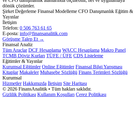
ve CFO danışmanlık alanlarında ölçülebilir, net ve uygulamaya
dönük çözümler.
Şirket Değerleme
Finansal Modelleme
CFO Danışmanlık
Eğitim &
Yayınlar
İletişim
Telefon:
0 506 763 61 65
E-posta:
info@finansanalitik.com
Görüşme Talep Et →
Finansal Analiz
Tüm Araçlar
DCF Hesaplama
WACC Hesaplama
Makro Panel
TCMB Döviz Kurları
TÜFE / ÜFE
CDS Listeleme
Eğitimler & Yayınlar
Kurumsal Eğitimler
Online Eğitimler
Finansal Bilgi Yarışması
Kitaplar
Makaleler
Muhasebe Sözlüğü
Finans Terimleri Sözlüğü
Kurumsal
Hizmetler
Hakkımızda
İletişim
Site Haritası
©
2026
FinansAnalitik • Tüm hakları saklıdır.
Gizlilik Politikası
Kullanım Koşulları
Çerez Politikası