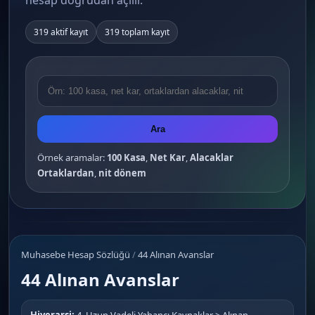
hesap doğrudan açılır.
319 aktif kayıt
319 toplam kayıt
Ara
Örnek aramalar:
100 Kasa
,
Net Kar
,
Alacaklar
Ortaklardan
,
nit dönem
Muhasebe Hesap Sözlüğü
/
44 Alınan Avanslar
44 Alınan Avanslar