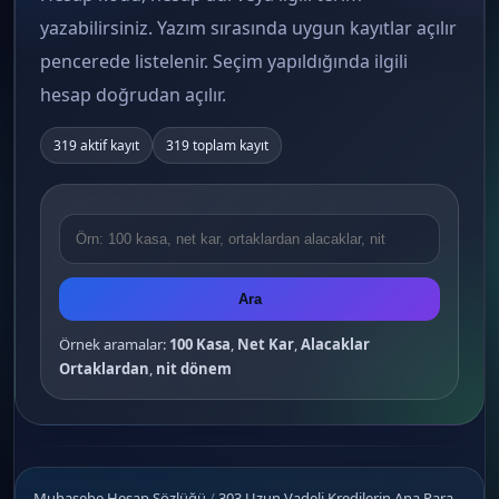
yazabilirsiniz. Yazım sırasında uygun kayıtlar açılır
pencerede listelenir. Seçim yapıldığında ilgili
hesap doğrudan açılır.
319 aktif kayıt
319 toplam kayıt
Ara
Örnek aramalar:
100 Kasa
,
Net Kar
,
Alacaklar
Ortaklardan
,
nit dönem
Muhasebe Hesap Sözlüğü
/
303 Uzun Vadeli Kredilerin Ana Para,