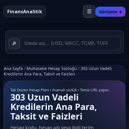
FinansAnalitik
☰
Görüşme →
🔎
Ana Sayfa
/
Muhasebe Hesap Sözlüğü
/
303 Uzun Vadeli
Kredilerin Ana Para, Taksit ve Faizleri
Tek Düzen Hesap Planı • Aramalı sözlük • Temiz URL yapısı
303 Uzun Vadeli
Kredilerin Ana Para,
Taksit ve Faizleri
Hesap kodu, hesap adı veya ilgili terim