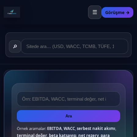
☰
Görüşme →
🔎
Ara
Örnek aramalar:
EBITDA
,
WACC
,
serbest nakit akımı
,
terminal değer
,
beta katsayısı
,
net rezerv
,
para