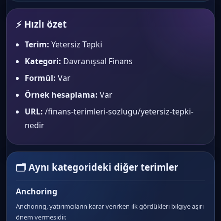
⚡ Hızlı özet
Terim:
Yetersiz Tepki
Kategori:
Davranışsal Finans
Formül:
Var
Örnek hesaplama:
Var
URL:
/finans-terimleri-sozlugu/yetersiz-tepki-
nedir
🗂 Aynı kategorideki diğer terimler
Anchoring
Anchoring, yatırımcıların karar verirken ilk gördükleri bilgiye aşırı
önem vermesidir.