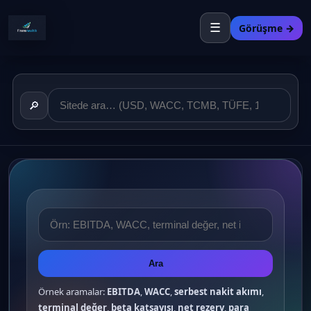
☰
Görüşme →
🔎
Ara
Örnek aramalar:
EBITDA
,
WACC
,
serbest nakit akımı
,
terminal değer
,
beta katsayısı
,
net rezerv
,
para