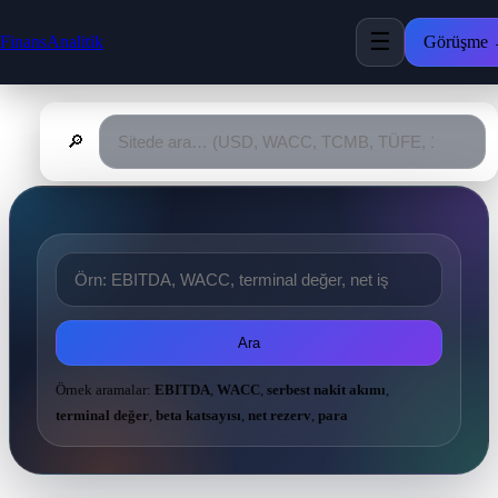
☰
FinansAnalitik
Görüşme
🔎
Ara
Örnek aramalar:
EBITDA
,
WACC
,
serbest nakit akımı
,
terminal değer
,
beta katsayısı
,
net rezerv
,
para