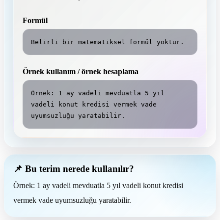
Formül
Belirli bir matematiksel formül yoktur.
Örnek kullanım / örnek hesaplama
Örnek: 1 ay vadeli mevduatla 5 yıl 
vadeli konut kredisi vermek vade 
uyumsuzluğu yaratabilir.
📌 Bu terim nerede kullanılır?
Örnek: 1 ay vadeli mevduatla 5 yıl vadeli konut kredisi
vermek vade uyumsuzluğu yaratabilir.