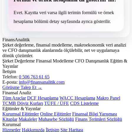
Evet. Kayıtta veri varsa ilgili terimin formülü ve örnek
hesaplama bölümü detay sayfasında ayrıca gösterilir.
FinansAnalitik
Şirket değerleme, finansal modelleme, makroekonomik veri analizi
ve CFO danışmanlık alanlarında ölçülebilir, net ve uygulamaya
dönük çözümler.
Şirket Değerleme
Finansal Modelleme
CFO Danışmanlık
Eğitim &
Yayınlar
İletişim
Telefon:
0 506 763 61 65
E-posta:
info@finansanalitik.com
Görüşme Talep Et →
Finansal Analiz
Tüm Araçlar
DCF Hesaplama
WACC Hesaplama
Makro Panel
TCMB Döviz Kurları
TÜFE / ÜFE
CDS Listeleme
Eğitimler & Yayınlar
Kurumsal Eğitimler
Online Eğitimler
Finansal Bilgi Yarışması
Kitaplar
Makaleler
Muhasebe Sözlüğü
Finans Terimleri Sözlüğü
Kurumsal
Hizmetler
Hakkımızda
İletişim
Site Haritası