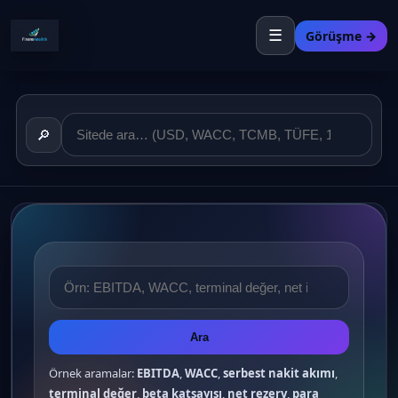
☰
Görüşme →
🔎
Ara
Örnek aramalar:
EBITDA
,
WACC
,
serbest nakit akımı
,
terminal değer
,
beta katsayısı
,
net rezerv
,
para