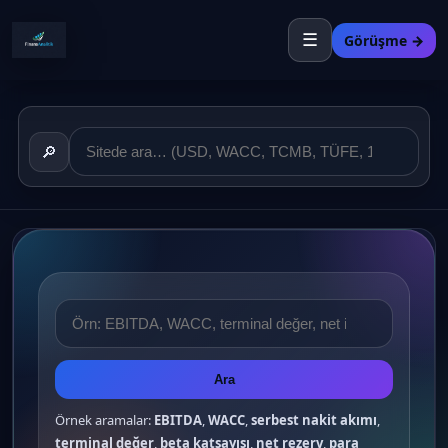
☰
Görüşme →
🔎
Ara
Örnek aramalar:
EBITDA
,
WACC
,
serbest nakit akımı
,
terminal değer
,
beta katsayısı
,
net rezerv
,
para