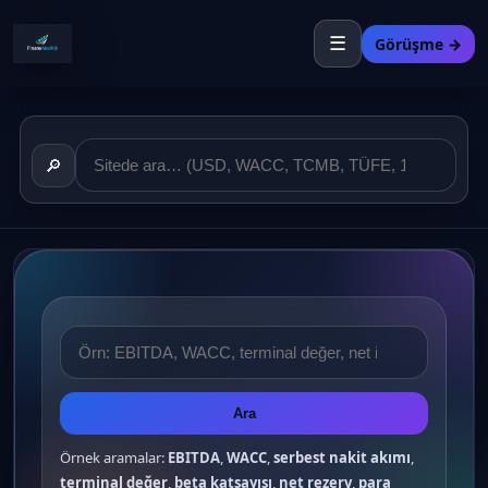
☰
Görüşme →
🔎
Ara
Örnek aramalar:
EBITDA
,
WACC
,
serbest nakit akımı
,
terminal değer
,
beta katsayısı
,
net rezerv
,
para