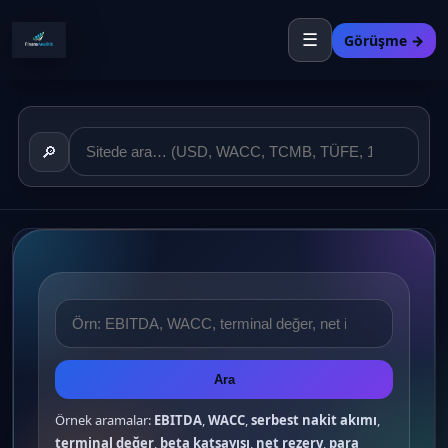
☰
Görüşme →
🔎
Ara
Örnek aramalar:
EBITDA
,
WACC
,
serbest nakit akımı
,
terminal değer
,
beta katsayısı
,
net rezerv
,
para