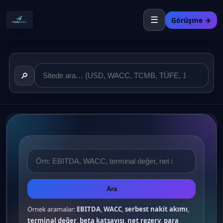
☰
Görüşme →
🔎
Ara
Örnek aramalar:
EBITDA
,
WACC
,
serbest nakit akımı
,
terminal değer
,
beta katsayısı
,
net rezerv
,
para