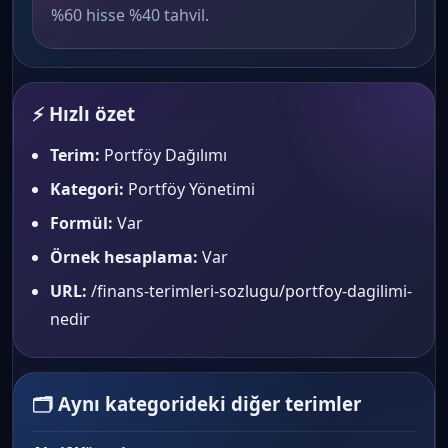
%60 hisse %40 tahvil.
⚡ Hızlı özet
Terim:
Portföy Dağılımı
Kategori:
Portföy Yönetimi
Formül:
Var
Örnek hesaplama:
Var
URL:
/finans-terimleri-sozlugu/portfoy-dagilimi-
nedir
🗂 Aynı kategorideki diğer terimler