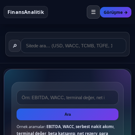
FinansAnalitik
☰
Görüşme →
🔎
Ara
Örnek aramalar:
EBITDA
,
WACC
,
serbest nakit akımı
,
terminal değer
,
beta katsayısı
,
net rezerv
,
para