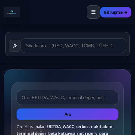
☰
Görüşme →
🔎
Ara
Örnek aramalar:
EBITDA
,
WACC
,
serbest nakit akımı
,
terminal değer
,
beta katsayısı
,
net rezerv
,
para