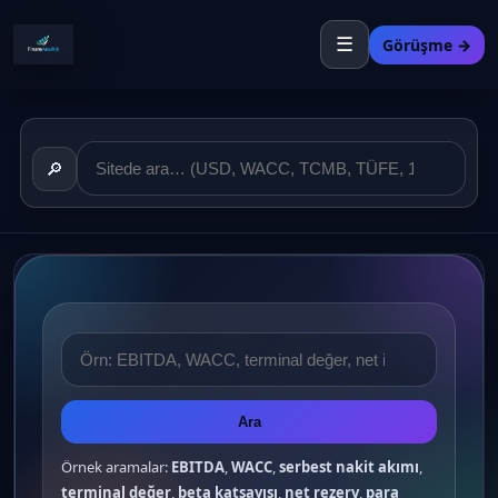
☰
Görüşme →
🔎
Ara
Örnek aramalar:
EBITDA
,
WACC
,
serbest nakit akımı
,
terminal değer
,
beta katsayısı
,
net rezerv
,
para