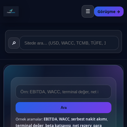
☰
Görüşme →
🔎
Ara
Örnek aramalar:
EBITDA
,
WACC
,
serbest nakit akımı
,
terminal değer
,
beta katsayısı
,
net rezerv
,
para