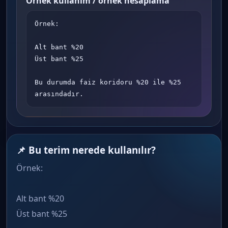
Örnek kullanım / örnek hesaplama
Örnek:

Alt bant %20

Üst bant %25

Bu durumda faiz koridoru %20 ile %25 
arasındadır.
📌 Bu terim nerede kullanılır?
Örnek:
Alt bant %20
Üst bant %25