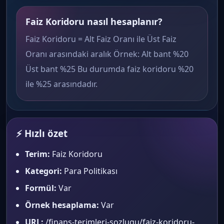
Faiz Koridoru nasıl hesaplanır?
Faiz Koridoru = Alt Faiz Oranı ile Üst Faiz
Oranı arasındaki aralık Örnek: Alt bant %20
Üst bant %25 Bu durumda faiz koridoru %20
ile %25 arasındadır.
⚡ Hızlı özet
Terim:
Faiz Koridoru
Kategori:
Para Politikası
Formül:
Var
Örnek hesaplama:
Var
URL:
/finans-terimleri-sozlugu/faiz-koridoru-