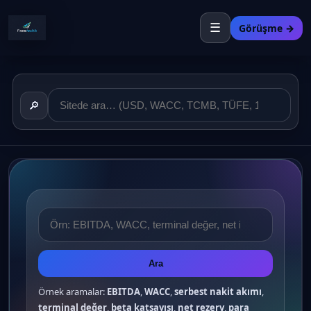
☰
Görüşme →
🔎
Ara
Örnek aramalar:
EBITDA
,
WACC
,
serbest nakit akımı
,
terminal değer
,
beta katsayısı
,
net rezerv
,
para