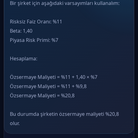
Bir şirket için aşağıdaki varsayımları kullanalım:
Risksiz Faiz Oranı: %11
Beta: 1,40
Piyasa Risk Primi: %7
Hesaplama:
Özsermaye Maliyeti = %11 + 1,40 × %7
Özsermaye Maliyeti = %11 + %9,8
Özsermaye Maliyeti = %20,8
Bu durumda şirketin özsermaye maliyeti %20,8
olur.