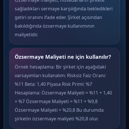
Özsermaye maliyeti, hissedarların şirkete
sağladıkları sermaye karşılığında bekledikleri
getiri oranını ifade eder. Şirket açısından
bakıldığında özsermaye kullanımının
maliyetidir.
Özsermaye Maliyeti ne için kullanılır?
Örnek hesaplama: Bir şirket için aşağıdaki
varsayımları kullanalım: Risksiz Faiz Oranı:
%11 Beta: 1,40 Piyasa Risk Primi: %7
Hesaplama: Özsermaye Maliyeti = %11 + 1,40
× %7 Özsermaye Maliyeti = %11 + %9,8
Özsermaye Maliyeti = %20,8 Bu durumda
şirketin özsermaye maliyeti %20,8 olur.