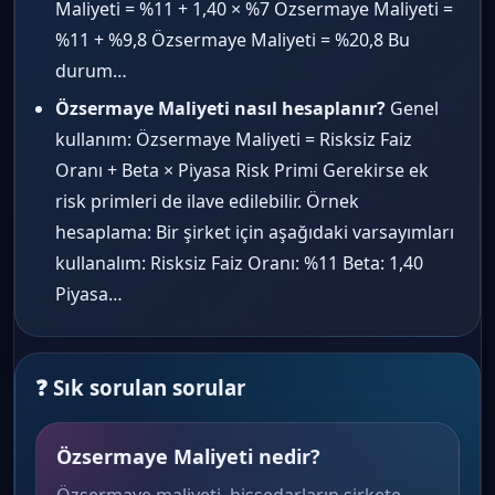
Maliyeti = %11 + 1,40 × %7 Özsermaye Maliyeti =
%11 + %9,8 Özsermaye Maliyeti = %20,8 Bu
durum…
Özsermaye Maliyeti nasıl hesaplanır?
Genel
kullanım: Özsermaye Maliyeti = Risksiz Faiz
Oranı + Beta × Piyasa Risk Primi Gerekirse ek
risk primleri de ilave edilebilir. Örnek
hesaplama: Bir şirket için aşağıdaki varsayımları
kullanalım: Risksiz Faiz Oranı: %11 Beta: 1,40
Piyasa…
❓ Sık sorulan sorular
Özsermaye Maliyeti nedir?