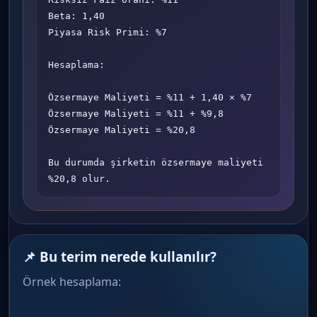
Beta: 1,40

Piyasa Risk Primi: %7

Hesaplama:

Özsermaye Maliyeti = %11 + 1,40 × %7

Özsermaye Maliyeti = %11 + %9,8

Özsermaye Maliyeti = %20,8

Bu durumda şirketin özsermaye maliyeti 
%20,8 olur.
📌 Bu terim nerede kullanılır?
Örnek hesaplama: