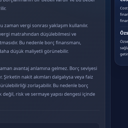
lir.
Cost 
fina
fina
 zaman vergi sonrası yaklaşım kullanılır.
Özs
 vergi matrahından düşülebilmesi ve
Özse
ratmasıdır. Bu nedenle borç finansmanı,
sağl
ha düşük maliyetli görünebilir.
getir
zaman avantaj anlamına gelmez. Borç seviyesi
. Şirketin nakit akımları dalgalıysa veya faiz
rülebilirliği zorlaşabilir. Bu nedenle borç
k değil, risk ve sermaye yapısı dengesi içinde