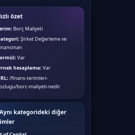
ızlı özet
erim:
Borç Maliyeti
ategori:
Şirket Değerleme ve
inansman
ormül:
Var
rnek hesaplama:
Var
RL:
/finans-terimleri-
ozlugu/borc-maliyeti-nedir
 Aynı kategorideki diğer
rimler
t of Capital