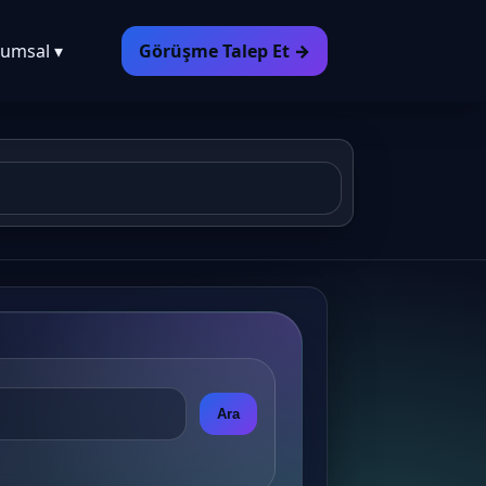
umsal ▾
Görüşme Talep Et →
Ara