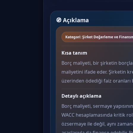
🧭 Açıklama
Kategori: Şirket Değerleme ve Finan
Kısa tanım
Borç maliyeti, bir şirketin borç
maliyetini ifade eder. Şirketin k
üzerinden ödediği faiz oranları 
Detaylı açıklama
Borç maliyeti, sermaye yapısının
WACC hesaplamasında kritik rol o
özsermaye ile değil, aynı zamand
araçlarıyla da finanse edebilir.