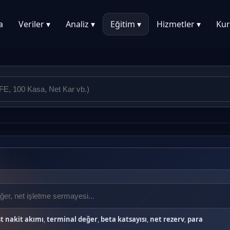
a
Veriler ▾
Analiz ▾
Eğitim ▾
Hizmetler ▾
Kur
t nakit akımı
,
terminal değer
,
beta katsayısı
,
net rezerv
,
para