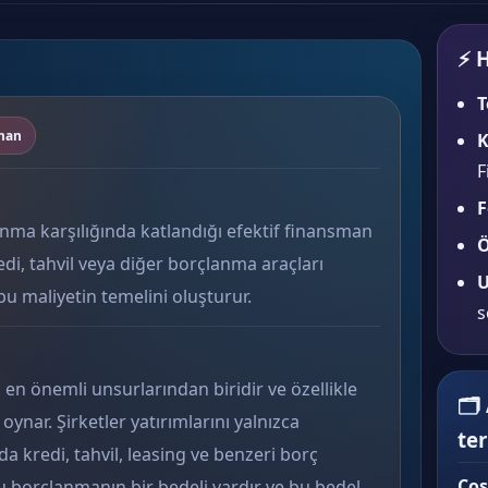
⚡ H
T
sman
K
F
F
lanma karşılığında katlandığı efektif finansman
Ö
redi, tahvil veya diğer borçlanma araçları
U
bu maliyetin temelini oluşturur.
s
 en önemli unsurlarından biridir ve özellikle
🗂
ynar. Şirketler yatırımlarını yalnızca
te
a kredi, tahvil, leasing ve benzeri borç
Cos
 Bu borçlanmanın bir bedeli vardır ve bu bedel