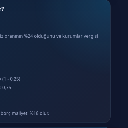
r?
aiz oranının %24 olduğunu ve kurumlar vergisi
.
(1 - 0,25)
× 0,75
borç maliyeti %18 olur.