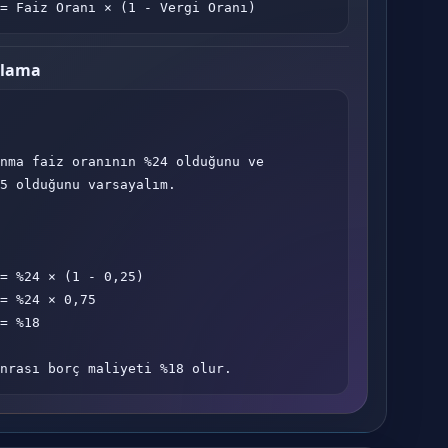
= Faiz Oranı × (1 - Vergi Oranı)
plama
nma faiz oranının %24 olduğunu ve 
5 olduğunu varsayalım.

= %24 × (1 - 0,25)

= %24 × 0,75

= %18

nrası borç maliyeti %18 olur.