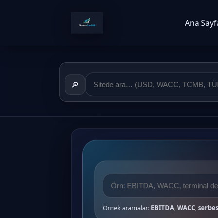
Ana Sayf
🔎
Örnek aramalar:
EBITDA
,
WACC
,
serbes