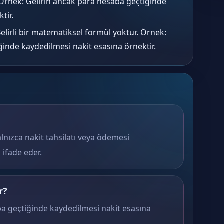
rnek: Gelirin ancak para hesaba geçtiğinde
tir.
elirli bir matematiksel formül yoktur. Örnek:
ğinde kaydedilmesi nakit esasına örnektir.
yalnızca nakit tahsilatı veya ödemesi
 ifade eder.
r?
a geçtiğinde kaydedilmesi nakit esasına