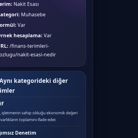
erim:
Nakit Esası
ategori:
Muhasebe
ormül:
Var
rnek hesaplama:
Var
RL:
/finans-terimleri-
ozlugu/nakit-esasi-nedir
 Aynı kategorideki diğer
rimler
if
f, işletmenin sahip olduğu ekonomik değeri
varlıkların toplamını ifade eder.
ımsız Denetim