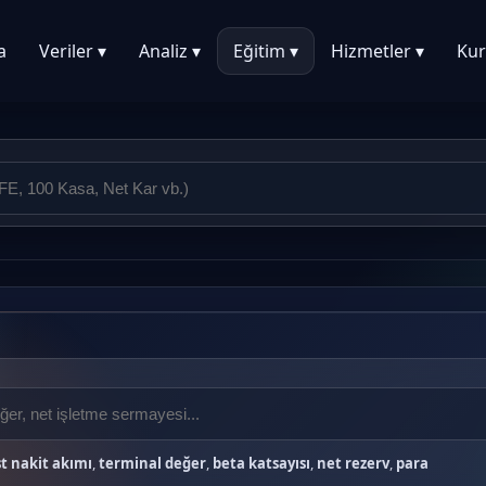
a
Veriler ▾
Analiz ▾
Eğitim ▾
Hizmetler ▾
Kur
t nakit akımı
,
terminal değer
,
beta katsayısı
,
net rezerv
,
para