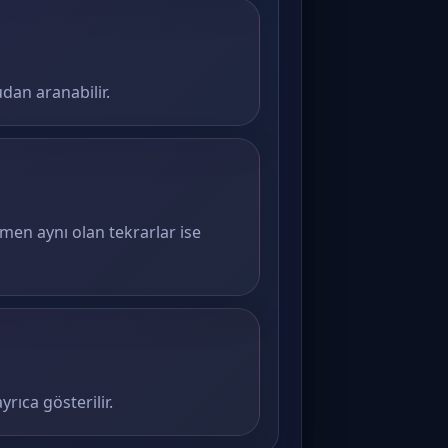
dan aranabilir.
amen aynı olan tekrarlar ise
rıca gösterilir.