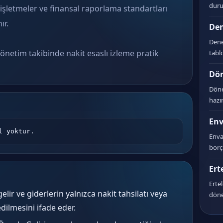
dur
işletmeler ve finansal raporlama standartları
ır.
De
Dene
önetim takibinde nakit esaslı izleme pratik
tabl
Dön
Döne
hazı
Env
l yoktur.
Enva
borçl
Ert
Ertel
elir ve giderlerin yalnızca nakit tahsilatı veya
döne
ilmesini ifade eder.