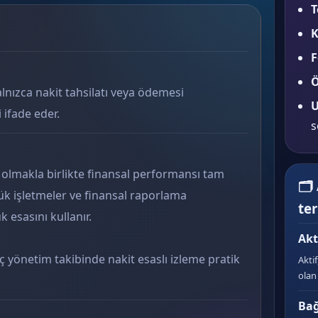
T
K
F
Ö
yalnızca nakit tahsilatı veya ödemesi
U
 ifade eder.
s
 olmakla birlikte finansal performansı tam
🗂
ük işletmeler ve finansal raporlama
te
 esasını kullanır.
Akt
 yönetim takibinde nakit esaslı izleme pratik
Akti
olan 
Bağ