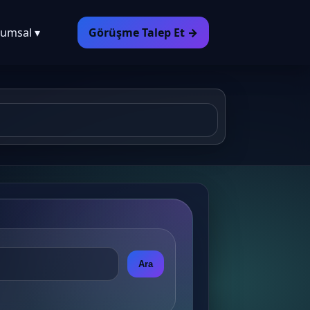
umsal ▾
Görüşme Talep Et →
Ara