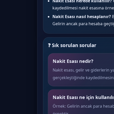
Nakit Esası nerede kullanılır?
Ö
kaydedilmesi nakit esasına örnek
Nakit Esası nasıl hesaplanır?
B
Gelirin ancak para hesaba geçti
❓ Sık sorulan sorular
Nakit Esası nedir?
Nakit esası, gelir ve giderlerin 
gerçekleştiğinde kaydedilmesini
Nakit Esası ne için kullanılı
Örnek: Gelirin ancak para hesab
örnektir.