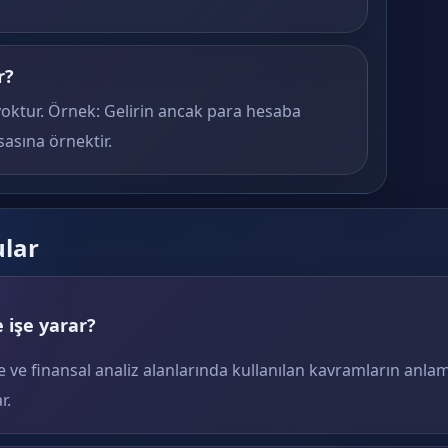
r?
yoktur. Örnek: Gelirin ancak para hesaba
asına örnektir.
ular
 işe yarar?
e ve finansal analiz alanlarında kullanılan kavramların anlam
r.