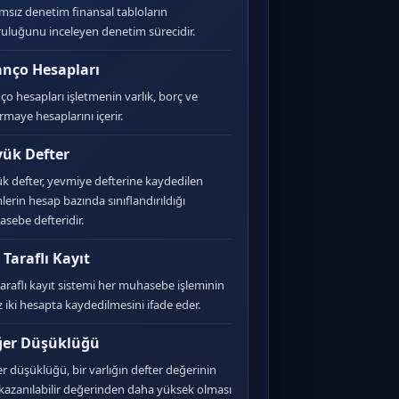
msız denetim finansal tabloların
uluğunu inceleyen denetim sürecidir.
anço Hesapları
nço hesapları işletmenin varlık, borç ve
rmaye hesaplarını içerir.
ük Defter
k defter, yevmiye defterine kaydedilen
mlerin hesap bazında sınıflandırıldığı
sebe defteridir.
t Taraflı Kayıt
 taraflı kayıt sistemi her muhasebe işleminin
z iki hesapta kaydedilmesini ifade eder.
er Düşüklüğü
r düşüklüğü, bir varlığın defter değerinin
 kazanılabilir değerinden daha yüksek olması