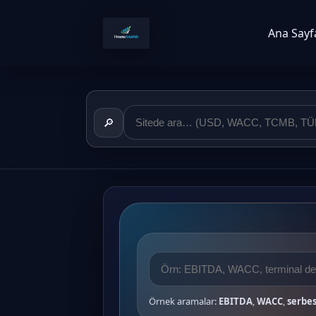
Ana Sayf
🔎
Örnek aramalar:
EBITDA
,
WACC
,
serbes