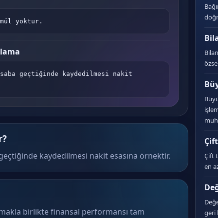
Bağı
doğr
mül yoktur.
Bil
plama
Bila
özse
saba geçtiğinde kaydedilmesi nakit 
Büy
Büyü
işle
muha
r?
Çif
eçtiğinde kaydedilmesi nakit esasına örnektir.
Çift
en a
Değ
Değe
lmakla birlikte finansal performansı tam
geri