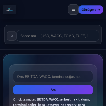
☰
Görüşme →
🔎
Ara
Örnek aramalar:
EBITDA
,
WACC
,
serbest nakit akımı
,
terminal değer
,
beta katsayısı
,
net rezerv
,
para