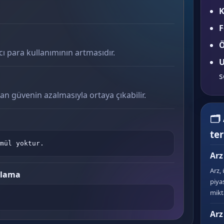
K
F
Ö
 para kullanımının artmasıdır.
U
s
n güvenin azalmasıyla ortaya çıkabilir.
🗂
te
mül yoktur.
Arz
Arz, 
plama
piya
mikta
Arz