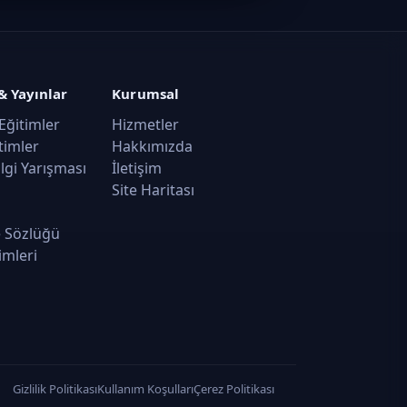
& Yayınlar
Kurumsal
Eğitimler
Hizmetler
timler
Hakkımızda
ilgi Yarışması
İletişim
Site Haritası
 Sözlüğü
imleri
Gizlilik Politikası
Kullanım Koşulları
Çerez Politikası