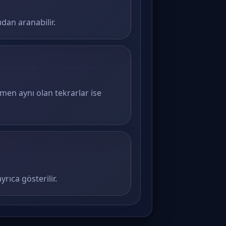
dan aranabilir.
amen aynı olan tekrarlar ise
rıca gösterilir.