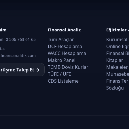
işim
Finansal Analiz
Eğitimler 
Tüm Araçlar
Kurumsal 
on:
0 506 763 61 65
DCF Hesaplama
Online Eği
ta:
WACC Hesaplama
Finansal B
finansanalitik.com
Makro Panel
Kitaplar
TCMB Döviz Kurları
Makaleler
rüşme Talep Et →
TÜFE / ÜFE
Muhasebe
CDS Listeleme
Finans Ter
Sözlüğü