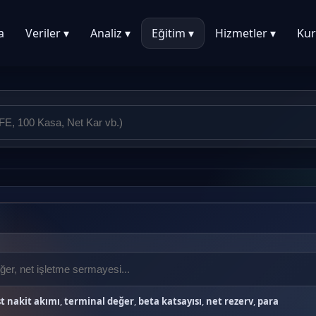
a
Veriler ▾
Analiz ▾
Eğitim ▾
Hizmetler ▾
Kur
t nakit akımı
,
terminal değer
,
beta katsayısı
,
net rezerv
,
para