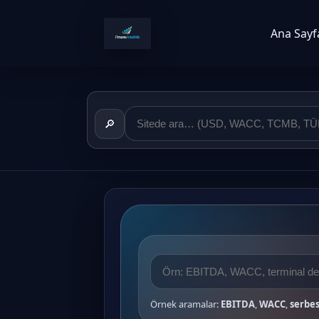
Ana Sayf
🔎
Örnek aramalar:
EBITDA
,
WACC
,
serbes