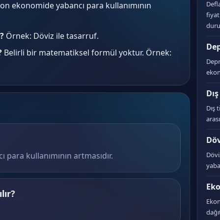
Defl
on ekonomide yabancı para kullanımının
fiya
dur
?
Örnek: Döviz ile tasarruf.
De
?
Belirli bir matematiksel formül yoktur. Örnek:
Depr
ekon
Dış
Dış t
arası
Döv
 para kullanımının artmasıdır.
Dövi
yaban
Ek
lır?
Ekono
dağıt