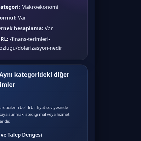
ategori:
Makroekonomi
ormül:
Var
rnek hesaplama:
Var
RL:
/finans-terimleri-
ozlugu/dolarizasyon-nedir
 Aynı kategorideki diğer
rimler
üreticilerin belirli bir fiyat seviyesinde
saya sunmak istediği mal veya hizmet
rıdır.
 ve Talep Dengesi