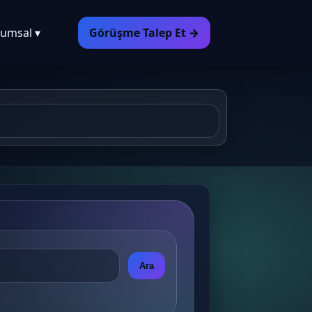
umsal ▾
Görüşme Talep Et →
Ara