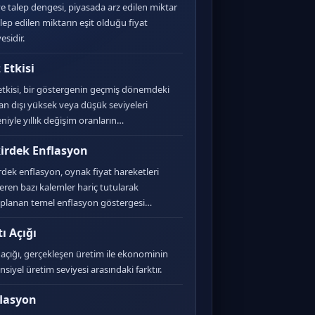
ve talep dengesi, piyasada arz edilen miktar
alep edilen miktarın eşit olduğu fiyat
esidir.
 Etkisi
etkisi, bir göstergenin geçmiş dönemdeki
an dışı yüksek veya düşük seviyeleri
niyle yıllık değişim oranların…
irdek Enflasyon
rdek enflasyon, oynak fiyat hareketleri
eren bazı kalemler hariç tutularak
planan temel enflasyon göstergesi…
tı Açığı
ı açığı, gerçekleşen üretim ile ekonominin
nsiyel üretim seviyesi arasındaki farktır.
lasyon