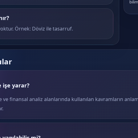
bilim
nır?
oktur. Örnek: Döviz ile tasarruf.
ular
 işe yarar?
e ve finansal analiz alanlarında kullanılan kavramların anlam
r.
yapılabilir mi?