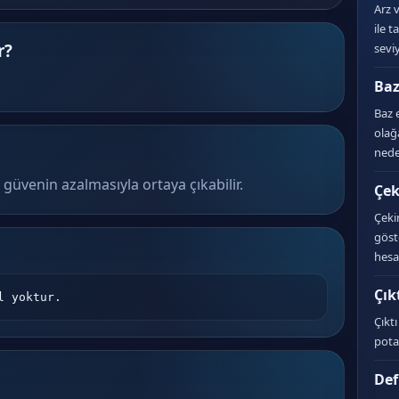
Arz 
ile t
r?
seviy
Baz
Baz 
olağ
nede
güvenin azalmasıyla ortaya çıkabilir.
Çek
Çeki
göst
hesa
Çık
l yoktur.
Çıkt
pota
Def