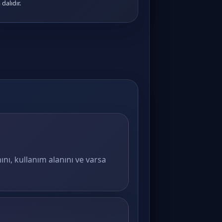
 dalıdır.
ını, kullanım alanını ve varsa