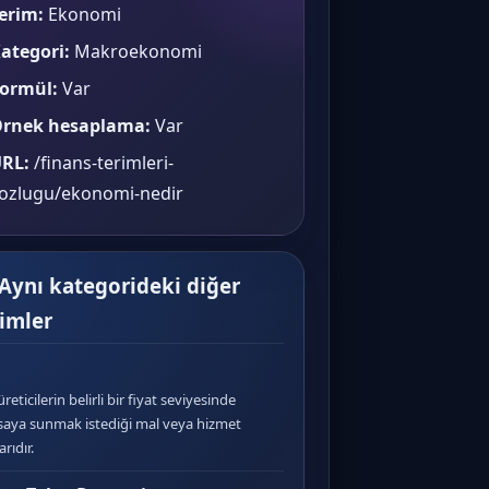
erim:
Ekonomi
ategori:
Makroekonomi
ormül:
Var
rnek hesaplama:
Var
RL:
/finans-terimleri-
ozlugu/ekonomi-nedir
 Aynı kategorideki diğer
rimler
üreticilerin belirli bir fiyat seviyesinde
saya sunmak istediği mal veya hizmet
rıdır.