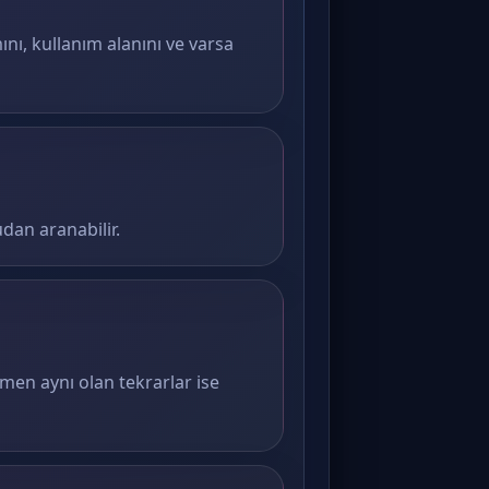
ını, kullanım alanını ve varsa
dan aranabilir.
amen aynı olan tekrarlar ise