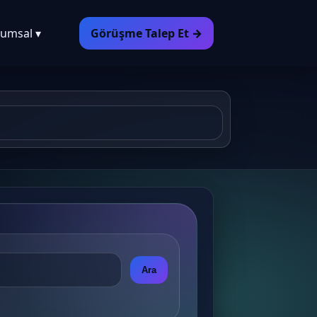
umsal ▾
Görüşme Talep Et →
Ara