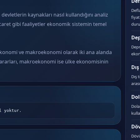
Def
Defl
devletlerin kaynakları nasıl kullandığını analiz
fiya
icaret gibi faaliyetler ekonomik sistemin temel
dur
De
Depr
ekonomi ve makroekonomi olarak iki ana alanda
ekon
kararları, makroekonomi ise ülke ekonomisinin
Dış
Dış t
arası
Dol
Dola
l yoktur.
kull
Döv
Dövi