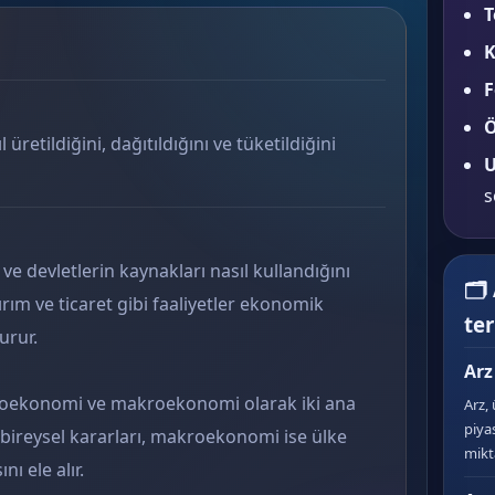
T
K
F
Ö
 üretildiğini, dağıtıldığını ve tüketildiğini
U
s
ve devletlerin kaynakları nasıl kullandığını
🗂
ırım ve ticaret gibi faaliyetler ekonomik
te
urur.
Arz
kroekonomi ve makroekonomi olarak iki ana
Arz, 
piya
bireysel kararları, makroekonomi ise ülke
mikta
ı ele alır.