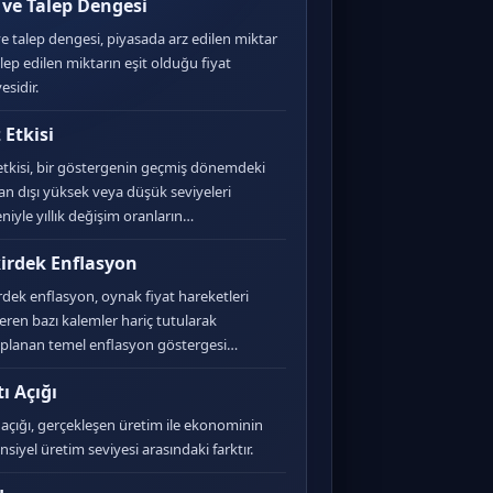
 ve Talep Dengesi
ve talep dengesi, piyasada arz edilen miktar
alep edilen miktarın eşit olduğu fiyat
esidir.
 Etkisi
etkisi, bir göstergenin geçmiş dönemdeki
an dışı yüksek veya düşük seviyeleri
niyle yıllık değişim oranların…
irdek Enflasyon
rdek enflasyon, oynak fiyat hareketleri
eren bazı kalemler hariç tutularak
planan temel enflasyon göstergesi…
tı Açığı
ı açığı, gerçekleşen üretim ile ekonominin
nsiyel üretim seviyesi arasındaki farktır.