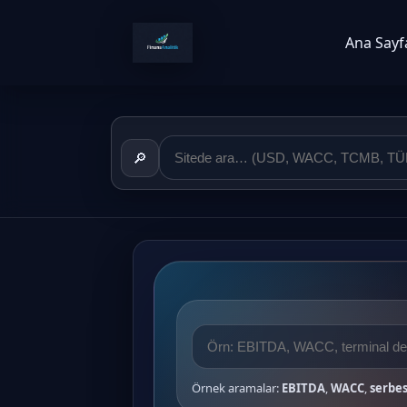
Ana Sayf
🔎
Örnek aramalar:
EBITDA
,
WACC
,
serbes