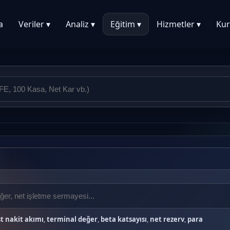
a
Veriler ▾
Analiz ▾
Eğitim ▾
Hizmetler ▾
Kur
t nakit akımı
,
terminal değer
,
beta katsayısı
,
net rezerv
,
para