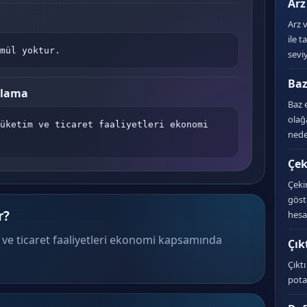
Arz
Arz 
ile t
mül yoktur.
seviy
Baz
plama
Baz 
olağ
üketim ve ticaret faaliyetleri ekonomi 
nede
Çek
Çeki
göst
r?
hesa
 ve ticaret faaliyetleri ekonomi kapsamında
Çık
Çıkt
pota