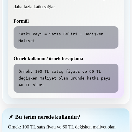
daha fazla katkı sağlar.
Formül
Katkı Payı = Satış Geliri − Değişken 
Maliyet
Örnek kullanım / örnek hesaplama
Örnek: 100 TL satış fiyatı ve 60 TL 
değişken maliyet olan üründe katkı payı 
40 TL olur.
📌 Bu terim nerede kullanılır?
Örnek: 100 TL satış fiyatı ve 60 TL değişken maliyet olan