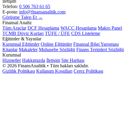
İletişim
Telefon:
0 506 763 61 65
E-posta:
info@finansanalitik.com
Görüşme Talep Et →
Finansal Analiz
Tüm Araçlar
DCF Hesaplama
WACC Hesaplama
Makro Panel
TCMB Döviz Kurları
TÜFE / ÜFE
CDS Listeleme
Eğitimler & Yayınlar
Kurumsal Eğitimler
Online Eğitimler
Finansal Bilgi Yarışması
Kitaplar
Makaleler
Muhasebe Sözlüğü
Finans Terimleri Sözlüğü
Kurumsal
Hizmetler
Hakkımızda
İletişim
Site Haritası
©
2026
FinansAnalitik • Tüm hakları saklıdır.
Gizlilik Politikası
Kullanım Koşulları
Çerez Politikası