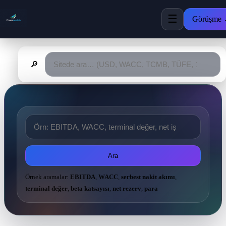
☰
Görüşme
🔎
Ara
Örnek aramalar:
EBITDA
,
WACC
,
serbest nakit akımı
,
terminal değer
,
beta katsayısı
,
net rezerv
,
para