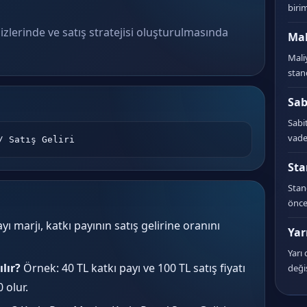
birim
lizlerinde ve satış stratejisi oluşturulmasında
Mal
Mali
stan
Sab
Sabi
vade
/ Satış Geliri
Sta
Stan
önce
yı marjı, katkı payının satış gelirine oranını
Yar
Yarı
lır?
Örnek: 40 TL katkı payı ve 100 TL satış fiyatı
deği
 olur.