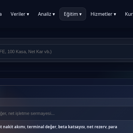
a
Veriler ▾
Analiz ▾
Eğitim ▾
Hizmetler ▾
Kur
t nakit akımı
,
terminal değer
,
beta katsayısı
,
net rezerv
,
para