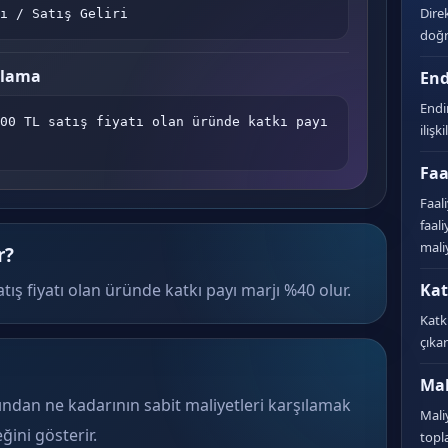
Dire
ı / Satış Geliri
doğr
plama
End
Endi
00 TL satış fiyatı olan üründe katkı payı 
ilişk
Faa
Faal
faal
mali
r?
tış fiyatı olan üründe katkı payı marjı %40 olur.
Kat
Katk
çıkar
Mal
rından ne kadarının sabit maliyetleri karşılamak
Mali
ğini gösterir.
topl