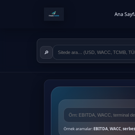
Ana Sayf
🔎
Örnek aramalar:
EBITDA
,
WACC
,
serbes