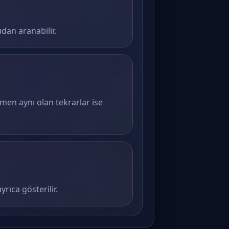
dan aranabilir.
amen aynı olan tekrarlar ise
rıca gösterilir.