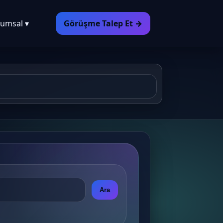
umsal ▾
Görüşme Talep Et →
Ara