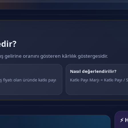
edir?
ış gelirine oranını gösteren kârlılık göstergesidir.
Nasıl değerlendirilir?
ş fiyatı olan üründe katkı payı
Katkı Payı Marjı = Katkı Payı / S
⚡ H