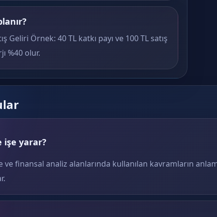
planır?
tış Geliri Örnek: 40 TL katkı payı ve 100 TL satış
jı %40 olur.
ular
 işe yarar?
e ve finansal analiz alanlarında kullanılan kavramların anlam
r.