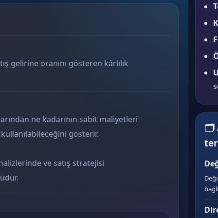
T
K
F
Ö
tış gelirine oranını gösteren kârlılık
U
s
larından ne kadarının sabit maliyetleri
🗂
ullanılabileceğini gösterir.
te
nalizlerinde ve satış stratejisi
Değ
üdür.
Deği
bağl
Dir