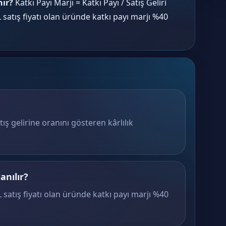
nır?
Katkı Payı Marjı = Katkı Payı / Satış Geliri
 satış fiyatı olan üründe katkı payı marjı %40
tış gelirine oranını gösteren kârlılık
anılır?
 satış fiyatı olan üründe katkı payı marjı %40