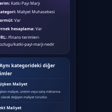
erim:
Katkı Payı Marjı
ategori:
Maliyet Muhasebesi
ormül:
Var
rnek hesaplama:
Var
RL:
/finans-terimleri-
ozlugu/katki-payi-marji-nedir
 Aynı kategorideki diğer
rimler
işken Maliyet
şken maliyet, üretim veya satış miktarına
ı olarak değişen maliyet türüdür.
ekt Maliyet