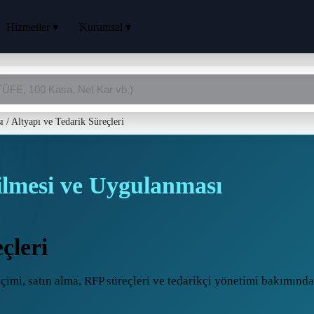
Hizmetler ▾
Kurumsal ▾
ı
/
Altyapı ve Tedarik Süreçleri
irilmesi ve Uygulanması
çleri
çimi, satın alma, RFP süreçleri ve tedarikçi yönetimi bakımında