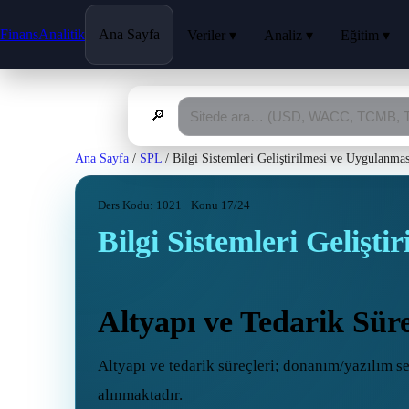
FinansAnalitik
Ana Sayfa
Veriler ▾
Analiz ▾
Eğitim ▾
🔎
Ana Sayfa
/
SPL
/
Bilgi Sistemleri Geliştirilmesi ve Uygulanmas
Ders Kodu: 1021 · Konu 17/24
Bilgi Sistemleri Gelişt
Altyapı ve Tedarik Süre
Altyapı ve tedarik süreçleri; donanım/yazılım se
alınmaktadır.