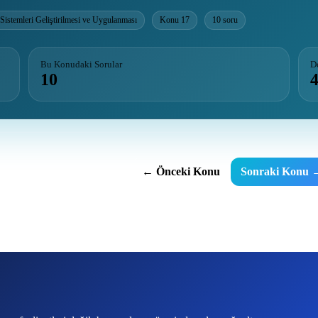
 Sistemleri Geliştirilmesi ve Uygulanması
Konu 17
10 soru
Bu Konudaki Sorular
D
10
← Önceki Konu
Sonraki Konu 