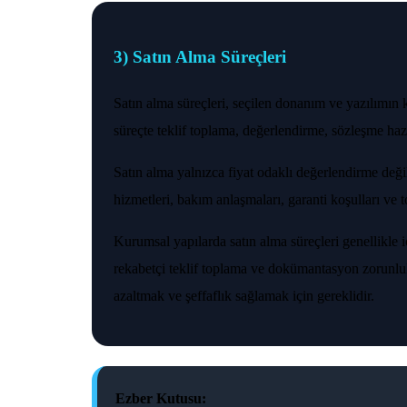
3) Satın Alma Süreçleri
Satın alma süreçleri, seçilen donanım ve yazılımın
süreçte teklif toplama, değerlendirme, sözleşme hazı
Satın alma yalnızca fiyat odaklı değerlendirme değild
hizmetleri, bakım anlaşmaları, garanti koşulları ve 
Kurumsal yapılarda satın alma süreçleri genellikle 
rekabetçi teklif toplama ve dokümantasyon zorunluluk
azaltmak ve şeffaflık sağlamak için gereklidir.
Ezber Kutusu: