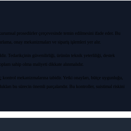
 kurumsal prosedürler çerçevesinde temin edilmesini ifade eder. Bu
rlama, onay mekanizmaları ve sipariş işlemleri yer alır.
ir. Tedarikçinin güvenilirliği, ürünün teknik yeterliliği, destek
toplam sahip olma maliyeti dikkate alınmalıdır.
iç kontrol mekanizmalarına tabidir. Yetki onayları, bütçe uygunluğu,
ları bu sürecin önemli parçalarıdır. Bu kontroller, suistimal riskini