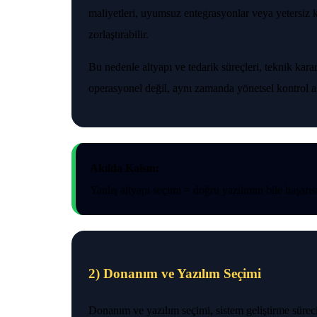
maliyetleri, uyumsuz entegrasyonlar veya yetersiz k
zorlaştırabilir.
Bu nedenle altyapı ve tedarik süreçleri, teknik karar
operasyonel değil, aynı zamanda yönetsel kontrol ala
Akılda Kalsın:
Yanlış altyapı seçimi = doğru yazılımın bile başarıs
2) Donanım ve Yazılım Seçimi
Donanım ve yazılım seçimi, sistem geliştirme sürec