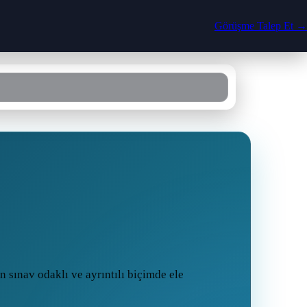
Görüşme Talep Et →
n sınav odaklı ve ayrıntılı biçimde ele