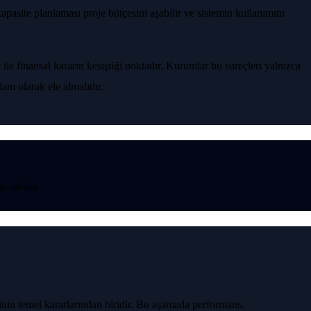
apasite planlaması proje bütçesini aşabilir ve sistemin kullanımını
 ile finansal kararın kesiştiği noktadır. Kurumlar bu süreçleri yalnızca
nı olarak ele almalıdır.
ız olması
inin temel kararlarından biridir. Bu aşamada performans,