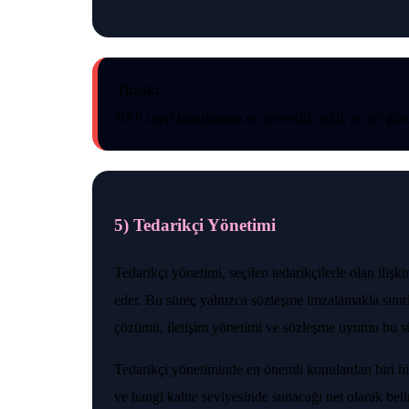
Tuzak:
RFP zayıf hazırlanırsa en iyi teklif değil, en iyi görü
5) Tedarikçi Yönetimi
Tedarikçi yönetimi, seçilen tedarikçilerle olan ilişk
eder. Bu süreç yalnızca sözleşme imzalamakla sınırl
çözümü, iletişim yönetimi ve sözleşme uyumu bu sür
Tedarikçi yönetiminde en önemli konulardan biri hi
ve hangi kalite seviyesinde sunacağı net olarak beli