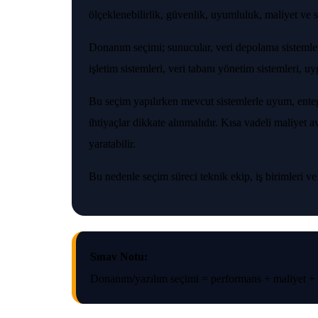
ölçeklenebilirlik, güvenlik, uyumluluk, maliyet ve sür
Donanım seçimi; sunucular, veri depolama sistemleri,
işletim sistemleri, veri tabanı yönetim sistemleri, u
Bu seçim yapılırken mevcut sistemlerle uyum, entegr
ihtiyaçlar dikkate alınmalıdır. Kısa vadeli maliyet
yaratabilir.
Bu nedenle seçim süreci teknik ekip, iş birimleri v
Sınav Notu:
Donanım/yazılım seçimi = performans + maliyet + 