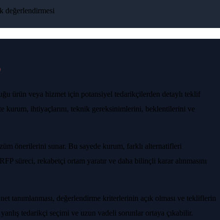
sk değerlendirmesi
)
ğu ürün veya hizmet için potansiyel tedarikçilerden detaylı teklif
e kurum, ihtiyaçlarını, teknik gereksinimlerini, beklentilerini ve
üm önerilerini sunar. Bu sayede kurum, farklı alternatifleri
. RFP süreci, rekabetçi ortam yaratır ve daha bilinçli karar alınmasını
 net tanımlanması, değerlendirme kriterlerinin açık olması ve tekliflerin
yanlış tedarikçi seçimi ve uzun vadeli sorunlar ortaya çıkabilir.