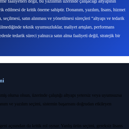
irme faaliyetleri değil, bu yazılımın üzerinde çalışacağı altyapının
ik edilmesi de kritik öneme sahiptir. Donanım, yazılım, lisans, hizmet
 seçilmesi, satın alınması ve yönetilmesi süreçleri “altyapı ve tedarik
ütülmediğinde teknik uyumsuzluklar, maliyet artışları, performans
denle tedarik süreci yalnızca satın alma faaliyeti değil, stratejik bir
mi
rilmiş olursa olsun, üzerinde çalıştığı altyapı yetersiz veya uyumsuzsa
ım ve yazılım seçimi, sistemin başarısını doğrudan etkileyen
eni açısından da kritik rol oynar. Yanlış ürün seçimi, gereksiz lisans