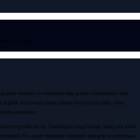
nen teklif seçilir.
inin proje süresince ve sonrasında etkin şekilde yürütülmesini ifade
ı değildir. Performans izleme, hizmet seviyelerinin takibi, sorun
ecin parçalarıdır.
zmet seviyesidir (SLA). Tedarikçinin hangi hizmeti, hangi süre içinde
rlenmelidir. Bu sayede beklentiler ölçülebilir hale gelir ve performans