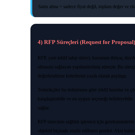
Satın alma = sadece fiyat değil, toplam değer ve ri
4) RFP Süreçleri (Request for Proposal
RFP, yani teklif talep süreci, kurumun ihtiyaç duydu
almasını sağlayan yapılandırılmış süreçtir. Bu süreçt
değerlendirme kriterlerini yazılı olarak paylaşır.
Tedarikçiler bu dokümana göre teklif hazırlar ve çöz
karşılaştırabilir ve en uygun seçeneği belirleyebilir
sağlar.
RFP sürecinin sağlıklı işlemesi için gereksinimlerin
objektif biçimde analiz edilmesi gerekir. Aksi halde 