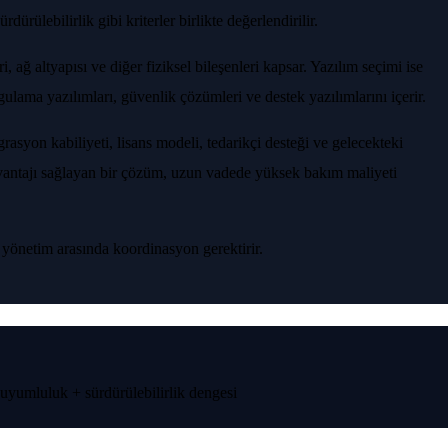
dürülebilirlik gibi kriterler birlikte değerlendirilir.
 ağ altyapısı ve diğer fiziksel bileşenleri kapsar. Yazılım seçimi ise
ygulama yazılımları, güvenlik çözümleri ve destek yazılımlarını içerir.
asyon kabiliyeti, lisans modeli, tedarikçi desteği ve gelecekteki
 avantajı sağlayan bir çözüm, uzun vadede yüksek bakım maliyeti
e yönetim arasında koordinasyon gerektirir.
uyumluluk + sürdürülebilirlik dengesi