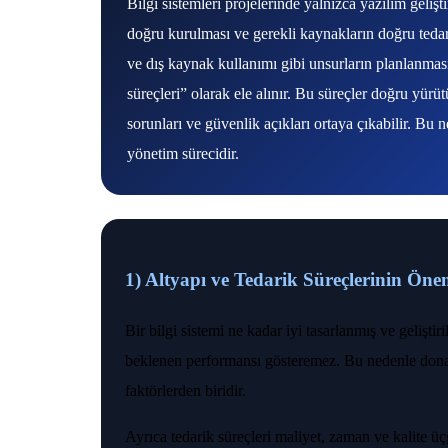
Bilgi sistemleri projelerinde yalnızca yazılım gelişt
doğru kurulması ve gerekli kaynakların doğru tedar
ve dış kaynak kullanımı gibi unsurların planlanması,
süreçleri” olarak ele alınır. Bu süreçler doğru yür
sorunları ve güvenlik açıkları ortaya çıkabilir. Bu ne
yönetim sürecidir.
1) Altyapı ve Tedarik Süreçlerinin Öne
Bir bilgi sistemi ne kadar iyi tasarlanmış ve gelişti
beklenen performansı gösteremez. Bu nedenle donan
faktörlerden biridir.
Ayrıca tedarik süreçleri maliyet, zaman ve kalite üçg