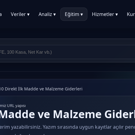
a
Veriler ▾
Analiz ▾
Eğitim ▾
Hizmetler ▾
Kur
10 Direkt İlk Madde ve Malzeme Giderleri
emiz URL yapısı
k Madde ve Malzeme Giderl
erim yazabilirsiniz. Yazım sırasında uygun kayıtlar açılır pe