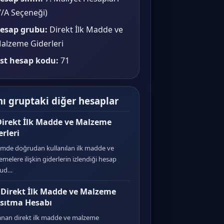
7/A Seçeneği)
esap grubu:
Direkt İlk Madde ve
alzeme Giderleri
st hesap kodu:
71
ı gruptaki diğer hesaplar
Direkt İlk Madde ve Malzeme
erleri
imde doğrudan kullanılan ilk madde ve
melere ilişkin giderlerin izlendiği hesap
bud…
 Direkt İlk Madde ve Malzeme
sıtma Hesabı
anan direkt ilk madde ve malzeme