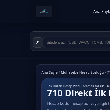
Ana Sayf
🔎
Ana Sayfa
/
Muhasebe Hesap Sözlüğü
/
7
Tek Düzen Hesap Planı • Aramalı sözlük • T
710 Direkt İl
Hesap kodu, hesap adı veya ilgili t