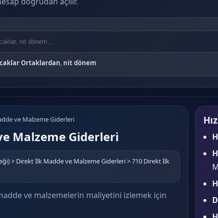
i hesap doğrudan açılır.
caklar Ortaklardan
,
nit dönem
Hız
Madde ve Malzeme Giderleri
ve Malzeme Giderleri
H
H
ği) > Direkt İlk Madde ve Malzeme Giderleri > 710 Direkt İlk
M
H
madde ve malzemelerin maliyetini izlemek için
D
H