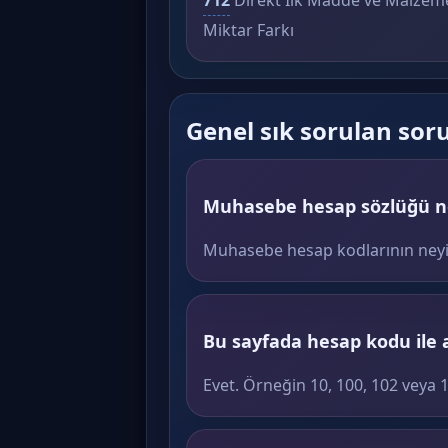
712
Direkt İlk Madde ve Malzeme
Miktar Farkı
Genel sık sorulan sor
Muhasebe hesap sözlüğü ne
Muhasebe hesap kodlarının neyi ifa
Bu sayfada hesap kodu ile 
Evet. Örneğin 10, 100, 102 veya 