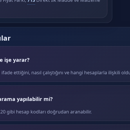
 Fiyat Farkı,
713
Direkt İlk Madde ve Malzeme
ular
 işe yarar?
de ettiğini, nasıl çalıştığını ve hangi hesaplarla ilişkili ol
arama yapılabilir mi?
120 gibi hesap kodları doğrudan aranabilir.