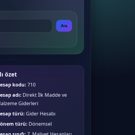
Ara
lı özet
esap kodu:
710
esap adı:
Direkt İlk Madde ve
alzeme Giderleri
esap türü:
Gider Hesabı
önem türü:
Dönemsel
esap sınıfı:
7. Maliyet Hesapları