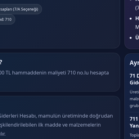
(
esapları (7/A Seçeneği)
H
od: 710
M
Ü
?
Ayn
000 TL hammaddenin maliyeti 710 no.lu hesapta
71 
Gid
Üret
malze
gru
Giderleri Hesabı, mamulün üretiminde doğrudan
711
lişkilendirilebilen ilk madde ve malzemelerin
Yan
ır.
Topl