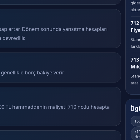
gider
akta
712
esap artar. Dönem sonunda yansıtma hesapları
Fiy
a devredilir.
Stand
farkl
713
Mik
 genellikle borç bakiye verir.
Stand
arası
000 TL hammaddenin maliyeti 710 no.lu hesapta
İlg
15
71
He