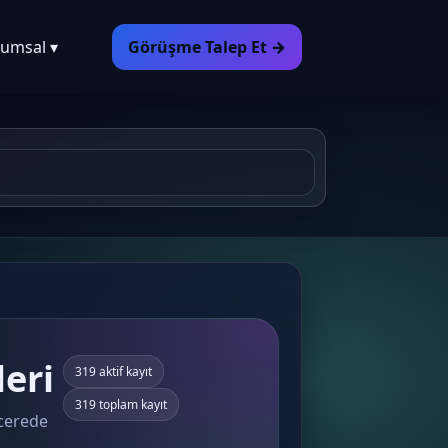
umsal ▾
Görüşme Talep Et →
eri
319 aktif kayıt
319 toplam kayıt
ncerede