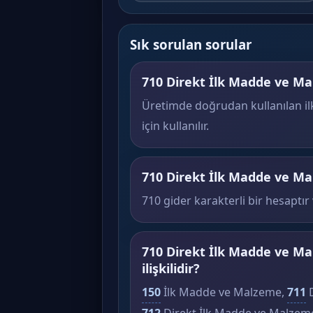
Sık sorulan sorular
710 Direkt İlk Madde ve Ma
Üretimde doğrudan kullanılan il
için kullanılır.
710 Direkt İlk Madde ve Mal
710 gider karakterli bir hesaptır 
710 Direkt İlk Madde ve Ma
ilişkilidir?
150
İlk Madde ve Malzeme,
711
D