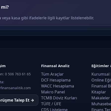
r mi?
eya kasa gibi ifadelerle ilgili kayıtlar listelenebilir.
işim
Finansal Analiz
Eğitimler 
Tüm Araçlar
Kurumsal 
on:
0 506 763 61 65
DCF Hesaplama
Online Eği
ta:
WACC Hesaplama
Finansal B
finansanalitik.com
Makro Panel
Kitaplar
TCMB Döviz Kurları
Makaleler
rüşme Talep Et →
TÜFE / ÜFE
Muhasebe
CDS Listeleme
Finans Ter