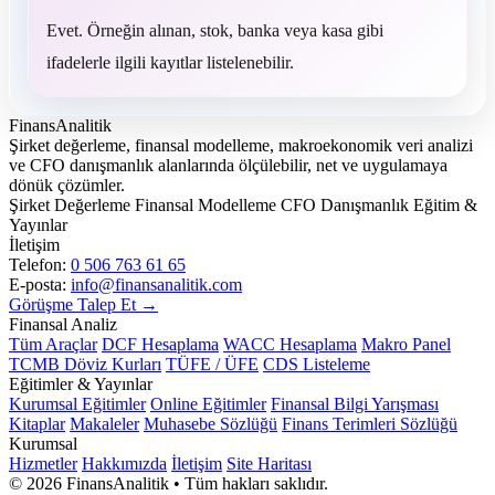
Evet. Örneğin alınan, stok, banka veya kasa gibi
ifadelerle ilgili kayıtlar listelenebilir.
FinansAnalitik
Şirket değerleme, finansal modelleme, makroekonomik veri analizi
ve CFO danışmanlık alanlarında ölçülebilir, net ve uygulamaya
dönük çözümler.
Şirket Değerleme
Finansal Modelleme
CFO Danışmanlık
Eğitim &
Yayınlar
İletişim
Telefon:
0 506 763 61 65
E-posta:
info@finansanalitik.com
Görüşme Talep Et →
Finansal Analiz
Tüm Araçlar
DCF Hesaplama
WACC Hesaplama
Makro Panel
TCMB Döviz Kurları
TÜFE / ÜFE
CDS Listeleme
Eğitimler & Yayınlar
Kurumsal Eğitimler
Online Eğitimler
Finansal Bilgi Yarışması
Kitaplar
Makaleler
Muhasebe Sözlüğü
Finans Terimleri Sözlüğü
Kurumsal
Hizmetler
Hakkımızda
İletişim
Site Haritası
©
2026
FinansAnalitik • Tüm hakları saklıdır.