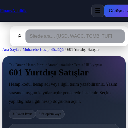
☰
FinansAnalitik
Görüşme
🔎
Ana Sayfa
/
Muhasebe Hesap Sözlüğü
/
601 Yurtdışı Satışlar
Tek Düzen Hesap Planı • Aramalı sözlük • Temiz URL yapısı
601 Yurtdışı Satışlar
Hesap kodu, hesap adı veya ilgili terim yazabilirsiniz. Yazım
sırasında uygun kayıtlar açılır pencerede listelenir. Seçim
yapıldığında ilgili hesap doğrudan açılır.
319 aktif kayıt
319 toplam kayıt