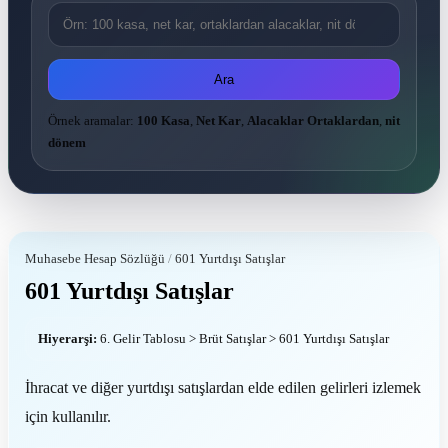
Ara
Örnek aramalar:
100 Kasa
,
Net Kar
,
Alacaklar Ortaklardan
,
nit
dönem
Muhasebe Hesap Sözlüğü
/
601 Yurtdışı Satışlar
601 Yurtdışı Satışlar
Hiyerarşi:
6. Gelir Tablosu > Brüt Satışlar > 601 Yurtdışı Satışlar
İhracat ve diğer yurtdışı satışlardan elde edilen gelirleri izlemek
için kullanılır.