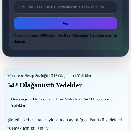
Ara
Örnek aramalar:
100 Kasa
,
Net Kar
,
Alacaklar Ortaklardan
,
nit
dönem
Muhasebe Hesap Sözlüğü
/
542 Olağanüstü Yedekler
542 Olağanüstü Yedekler
Hiyerarşi:
5. Öz Kaynaklar > Kâr Yedekleri > 542 Olağanüstü
Yedekler
Şirketin serbest iradesiyle kârdan ayırdığı olağanüstü yedekleri
izlemek için kullanılır.