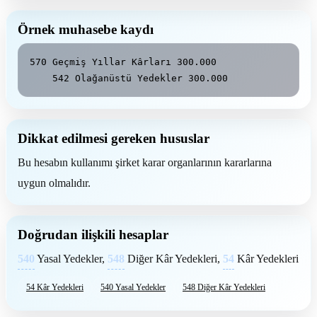
Örnek muhasebe kaydı
570 Geçmiş Yıllar Kârları 300.000

    542 Olağanüstü Yedekler 300.000
Dikkat edilmesi gereken hususlar
Bu hesabın kullanımı şirket karar organlarının kararlarına
uygun olmalıdır.
Doğrudan ilişkili hesaplar
540
Yasal Yedekler,
548
Diğer Kâr Yedekleri,
54
Kâr Yedekleri
54 Kâr Yedekleri
540 Yasal Yedekler
548 Diğer Kâr Yedekleri