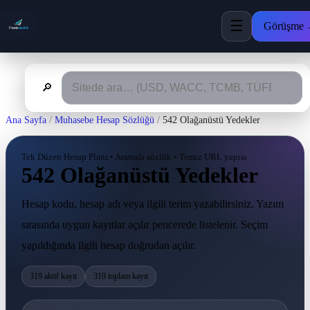
☰
Görüşme
🔎
Ana Sayfa
/
Muhasebe Hesap Sözlüğü
/
542 Olağanüstü Yedekler
Tek Düzen Hesap Planı • Aramalı sözlük • Temiz URL yapısı
542 Olağanüstü Yedekler
Hesap kodu, hesap adı veya ilgili terim yazabilirsiniz. Yazım
sırasında uygun kayıtlar açılır pencerede listelenir. Seçim
yapıldığında ilgili hesap doğrudan açılır.
319 aktif kayıt
319 toplam kayıt