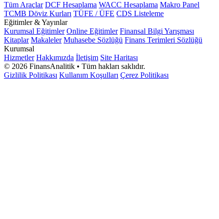
Tüm Araçlar
DCF Hesaplama
WACC Hesaplama
Makro Panel
TCMB Döviz Kurları
TÜFE / ÜFE
CDS Listeleme
Eğitimler & Yayınlar
Kurumsal Eğitimler
Online Eğitimler
Finansal Bilgi Yarışması
Kitaplar
Makaleler
Muhasebe Sözlüğü
Finans Terimleri Sözlüğü
Kurumsal
Hizmetler
Hakkımızda
İletişim
Site Haritası
©
2026
FinansAnalitik • Tüm hakları saklıdır.
Gizlilik Politikası
Kullanım Koşulları
Çerez Politikası