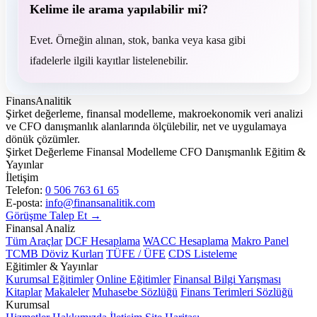
Kelime ile arama yapılabilir mi?
Evet. Örneğin alınan, stok, banka veya kasa gibi
ifadelerle ilgili kayıtlar listelenebilir.
FinansAnalitik
Şirket değerleme, finansal modelleme, makroekonomik veri analizi
ve CFO danışmanlık alanlarında ölçülebilir, net ve uygulamaya
dönük çözümler.
Şirket Değerleme
Finansal Modelleme
CFO Danışmanlık
Eğitim &
Yayınlar
İletişim
Telefon:
0 506 763 61 65
E-posta:
info@finansanalitik.com
Görüşme Talep Et →
Finansal Analiz
Tüm Araçlar
DCF Hesaplama
WACC Hesaplama
Makro Panel
TCMB Döviz Kurları
TÜFE / ÜFE
CDS Listeleme
Eğitimler & Yayınlar
Kurumsal Eğitimler
Online Eğitimler
Finansal Bilgi Yarışması
Kitaplar
Makaleler
Muhasebe Sözlüğü
Finans Terimleri Sözlüğü
Kurumsal