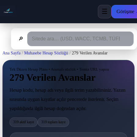
☰
Görüşme
🔎
Ana Sayfa
/
Muhasebe Hesap Sözlüğü
/
279 Verilen Avanslar
Tek Düzen Hesap Planı • Aramalı sözlük • Temiz URL yapısı
279 Verilen Avanslar
Hesap kodu, hesap adı veya ilgili terim yazabilirsiniz. Yazım
sırasında uygun kayıtlar açılır pencerede listelenir. Seçim
yapıldığında ilgili hesap doğrudan açılır.
319 aktif kayıt
319 toplam kayıt