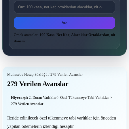
Ara
Örnek aramalar:
100 Kasa
,
Net Kar
,
Alacaklar Ortaklardan
,
nit
dönem
Muhasebe Hesap Sözlüğü
/
279 Verilen Avanslar
279 Verilen Avanslar
Hiyerarşi:
2. Duran Varlıklar > Özel Tükenmeye Tabi Varlıklar >
279 Verilen Avanslar
İleride edinilecek özel tükenmeye tabi varlıklar için önceden
yapılan ödemelerin izlendiği hesaptır.