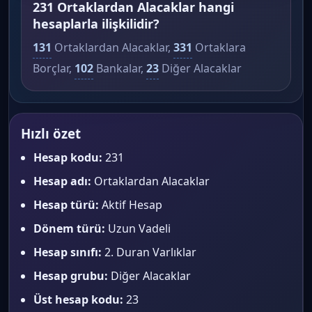
231 Ortaklardan Alacaklar hangi
hesaplarla ilişkilidir?
131
Ortaklardan Alacaklar,
331
Ortaklara
Borçlar,
102
Bankalar,
23
Diğer Alacaklar
Hızlı özet
Hesap kodu:
231
Hesap adı:
Ortaklardan Alacaklar
Hesap türü:
Aktif Hesap
Dönem türü:
Uzun Vadeli
Hesap sınıfı:
2. Duran Varlıklar
Hesap grubu:
Diğer Alacaklar
Üst hesap kodu:
23