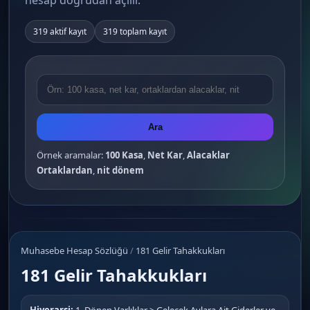
hesap doğrudan açılır.
319 aktif kayıt
319 toplam kayıt
Ara
Örnek aramalar:
100 Kasa
,
Net Kar
,
Alacaklar
Ortaklardan
,
nit dönem
Muhasebe Hesap Sözlüğü
/
181 Gelir Tahakkukları
181 Gelir Tahakkukları