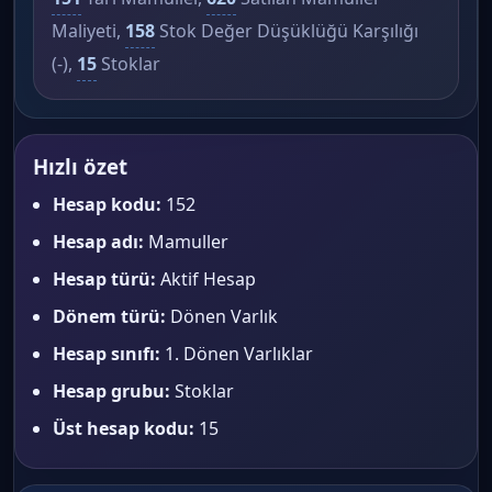
Maliyeti,
158
Stok Değer Düşüklüğü Karşılığı
(-),
15
Stoklar
Hızlı özet
Hesap kodu:
152
Hesap adı:
Mamuller
Hesap türü:
Aktif Hesap
Dönem türü:
Dönen Varlık
Hesap sınıfı:
1. Dönen Varlıklar
Hesap grubu:
Stoklar
Üst hesap kodu:
15