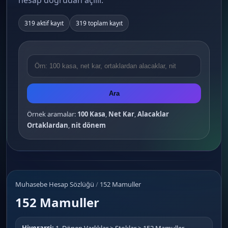
hesap doğrudan açılır.
319 aktif kayıt
319 toplam kayıt
Ara
Örnek aramalar:
100 Kasa
,
Net Kar
,
Alacaklar
Ortaklardan
,
nit dönem
Muhasebe Hesap Sözlüğü
/
152 Mamuller
152 Mamuller