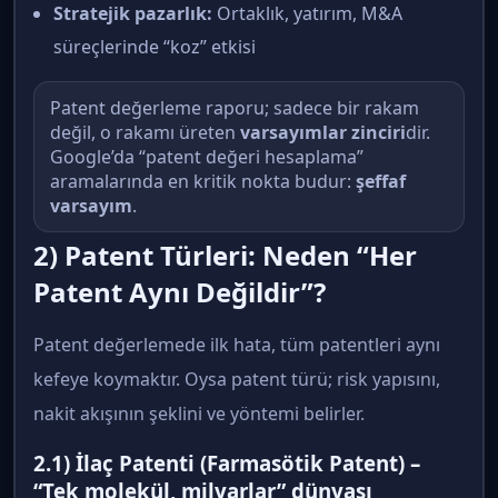
Stratejik pazarlık:
Ortaklık, yatırım, M&A
süreçlerinde “koz” etkisi
Patent değerleme raporu; sadece bir rakam
değil, o rakamı üreten
varsayımlar zinciri
dir.
Google’da “patent değeri hesaplama”
aramalarında en kritik nokta budur:
şeffaf
varsayım
.
2) Patent Türleri: Neden “Her
Patent Aynı Değildir”?
Patent değerlemede ilk hata, tüm patentleri aynı
kefeye koymaktır. Oysa patent türü; risk yapısını,
nakit akışının şeklini ve yöntemi belirler.
2.1) İlaç Patenti (Farmasötik Patent) –
“Tek molekül, milyarlar” dünyası