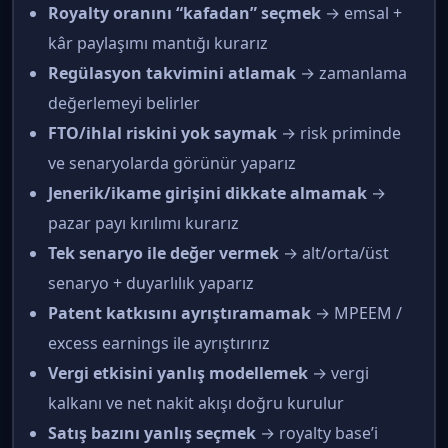
Royalty oranını “kafadan” seçmek
→ emsal +
kâr paylaşımı mantığı kurarız
Regülasyon takvimini atlamak
→ zamanlama
değerlemeyi belirler
FTO/ihlal riskini yok saymak
→ risk priminde
ve senaryolarda görünür yaparız
Jenerik/ikame girişini dikkate almamak
→
pazar payı kırılımı kurarız
Tek senaryo ile değer vermek
→ alt/orta/üst
senaryo + duyarlılık yaparız
Patent katkısını ayrıştıramamak
→ MPEEM /
excess earnings ile ayrıştırırız
Vergi etkisini yanlış modellemek
→ vergi
kalkanı ve net nakit akışı doğru kurulur
Satış bazını yanlış seçmek
→ royalty base’i