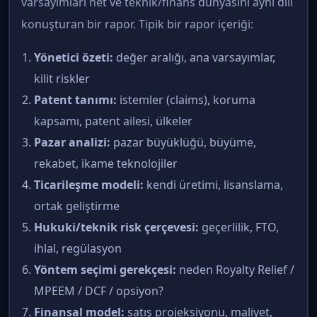
varsayımları net ve teknik/finans dünyasını aynı dili
konuşturan bir rapor. Tipik bir rapor içeriği:
Yönetici özeti:
değer aralığı, ana varsayımlar,
kilit riskler
Patent tanımı:
istemler (claims), koruma
kapsamı, patent ailesi, ülkeler
Pazar analizi:
pazar büyüklüğü, büyüme,
rekabet, ikame teknolojiler
Ticarileşme modeli:
kendi üretimi, lisanslama,
ortak geliştirme
Hukuki/teknik risk çerçevesi:
geçerlilik, FTO,
ihlal, regülasyon
Yöntem seçimi gerekçesi:
neden Royalty Relief /
MPEEM / DCF / opsiyon?
Finansal model:
satış projeksiyonu, maliyet,