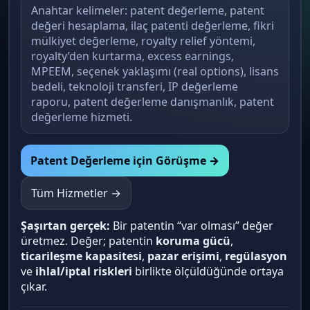
Anahtar kelimeler: patent değerleme, patent
değeri hesaplama, ilaç patenti değerleme, fikri
mülkiyet değerleme, royalty relief yöntemi,
royalty’den kurtarma, excess earnings,
MPEEM, seçenek yaklaşımı (real options), lisans
bedeli, teknoloji transferi, IP değerleme
raporu, patent değerleme danışmanlık, patent
değerleme hizmeti.
Patent Değerleme için Görüşme →
Tüm Hizmetler →
Şaşırtan gerçek:
Bir patentin “var olması” değer
üretmez. Değer; patentin
koruma gücü
,
ticarileşme kapasitesi
,
pazar erişimi
,
regülasyon
ve
ihlal/iptal riskleri
birlikte ölçüldüğünde ortaya
çıkar.