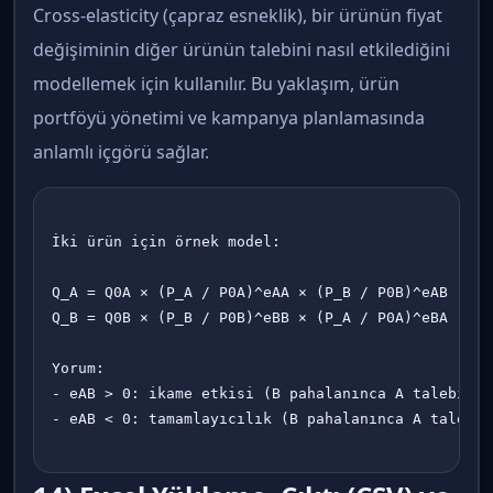
Cross-elasticity (çapraz esneklik), bir ürünün fiyat
değişiminin diğer ürünün talebini nasıl etkilediğini
modellemek için kullanılır. Bu yaklaşım, ürün
portföyü yönetimi ve kampanya planlamasında
anlamlı içgörü sağlar.
İki ürün için örnek model:

Q_A = Q0A × (P_A / P0A)^eAA × (P_B / P0B)^eAB

Q_B = Q0B × (P_B / P0B)^eBB × (P_A / P0A)^eBA

Yorum:

- eAB > 0: ikame etkisi (B pahalanınca A talebi art
- eAB < 0: tamamlayıcılık (B pahalanınca A talebi a