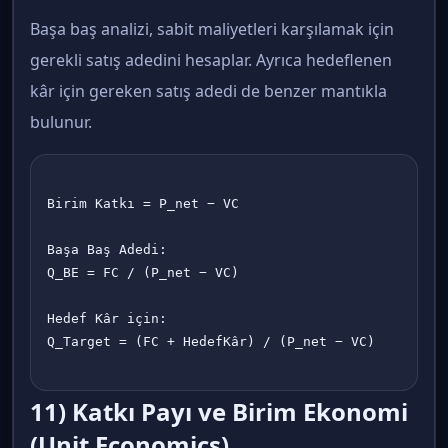
Başa baş analizi, sabit maliyetleri karşılamak için
gerekli satış adedini hesaplar. Ayrıca hedeflenen
kâr için gereken satış adedi de benzer mantıkla
bulunur.
Birim Katkı = P_net − VC

Başa Baş Adedi:

Q_BE = FC / (P_net − VC)

Hedef Kâr için:

Q_Target = (FC + HedefKâr) / (P_net − VC)

11) Katkı Payı ve Birim Ekonomi
(Unit Economics)