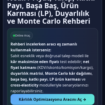
Payı, Başa Baş, Ürün
Karması (LP), Duyarlılık
ve Monte Carlo Rehberi
Online Araç
Rehberi incelerken aracı eş zamanlı
kullanmak isterseniz:
Sabit esneklik veya doğrusal talep modeli ile
kâr maksimize eden fiyatı
test edebilir;
net
fiyat katmanı
(KDV/iskonto/komisyon/kargo),
duyarlılık matrisi
,
Monte Carlo kâr dağılımı
,
başa baş
,
katkı payı
,
LP ürün karması
ve
cross-elasticity
modülleriyle senaryolarınızı
raporlayabilirsiniz.
Kârlılık Optimizasyonu Aracını Aç →