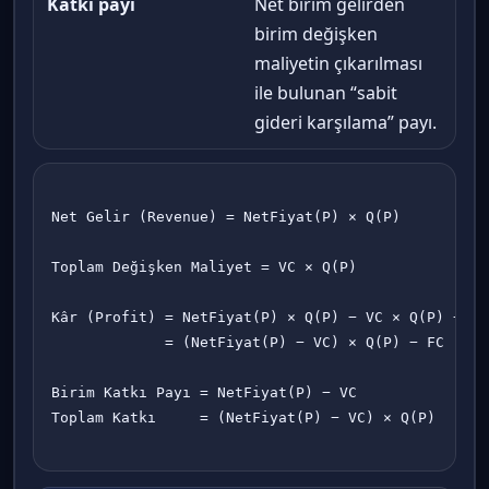
Katkı payı
Net birim gelirden
birim değişken
maliyetin çıkarılması
ile bulunan “sabit
gideri karşılama” payı.
Net Gelir (Revenue) = NetFiyat(P) × Q(P)

Toplam Değişken Maliyet = VC × Q(P)

Kâr (Profit) = NetFiyat(P) × Q(P) − VC × Q(P) − FC

             = (NetFiyat(P) − VC) × Q(P) − FC

Birim Katkı Payı = NetFiyat(P) − VC

Toplam Katkı     = (NetFiyat(P) − VC) × Q(P)
