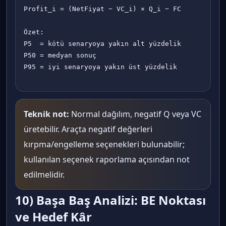
Profit_i = (NetFiyat − VC_i) × Q_i − FC

Özet:

P5  = kötü senaryoya yakın alt yüzdelik

P50 = medyan sonuç

P95 = iyi senaryoya yakın üst yüzdelik

Teknik not:
Normal dağılım, negatif Q veya VC
üretebilir. Araçta negatif değerleri
kırpma/engelleme seçenekleri bulunabilir;
kullanılan seçenek raporlama açısından not
edilmelidir.
10) Başa Baş Analizi: BE Noktası
ve Hedef Kâr