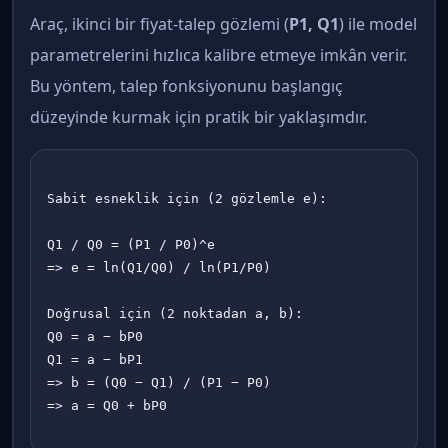
Araç, ikinci bir fiyat-talep gözlemi (
P1, Q1
) ile model
parametrelerini hızlıca kalibre etmeye imkân verir.
Bu yöntem, talep fonksiyonunu başlangıç
düzeyinde kurmak için pratik bir yaklaşımdır.
Sabit esneklik için (2 gözlemle e):

Q1 / Q0 = (P1 / P0)^e

=> e = ln(Q1/Q0) / ln(P1/P0)

Doğrusal için (2 noktadan a, b):

Q0 = a − bP0

Q1 = a − bP1

=> b = (Q0 − Q1) / (P1 − P0)

=> a = Q0 + bP0
