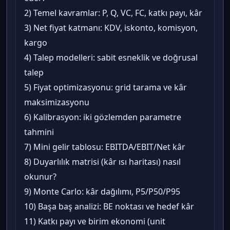
2) Temel kavramlar: P, Q, VC, FC, katkı payı, kâr
3) Net fiyat katmanı: KDV, iskonto, komisyon,
kargo
4) Talep modelleri: sabit esneklik ve doğrusal
talep
5) Fiyat optimizasyonu: grid tarama ve kâr
maksimizasyonu
6) Kalibrasyon: iki gözlemden parametre
tahmini
7) Mini gelir tablosu: EBITDA/EBIT/Net kâr
8) Duyarlılık matrisi (kâr ısı haritası) nasıl
okunur?
9) Monte Carlo: kâr dağılımı, P5/P50/P95
10) Başa baş analizi: BE noktası ve hedef kâr
11) Katkı payı ve birim ekonomi (unit