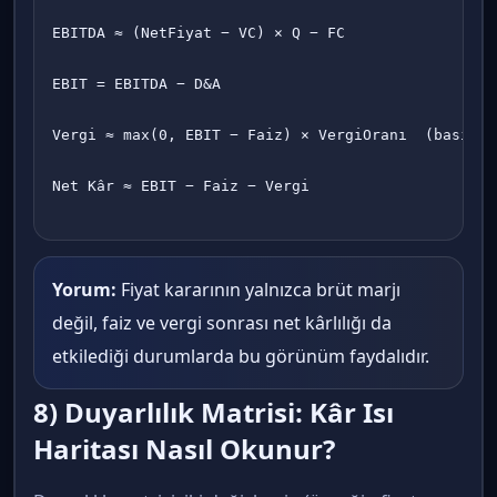
EBITDA ≈ (NetFiyat − VC) × Q − FC

EBIT = EBITDA − D&A

Vergi ≈ max(0, EBIT − Faiz) × VergiOranı  (basit y
Net Kâr ≈ EBIT − Faiz − Vergi

Yorum:
Fiyat kararının yalnızca brüt marjı
değil, faiz ve vergi sonrası net kârlılığı da
etkilediği durumlarda bu görünüm faydalıdır.
8) Duyarlılık Matrisi: Kâr Isı
Haritası Nasıl Okunur?