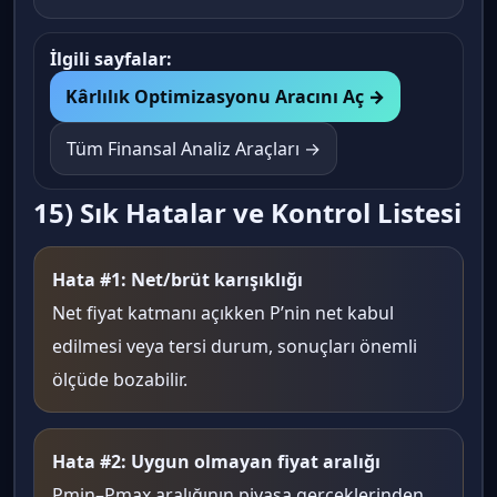
İlgili sayfalar:
Kârlılık Optimizasyonu Aracını Aç →
Tüm Finansal Analiz Araçları →
15) Sık Hatalar ve Kontrol Listesi
Hata #1: Net/brüt karışıklığı
Net fiyat katmanı açıkken P’nin net kabul
edilmesi veya tersi durum, sonuçları önemli
ölçüde bozabilir.
Hata #2: Uygun olmayan fiyat aralığı
Pmin–Pmax aralığının piyasa gerçeklerinden