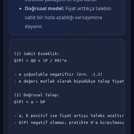
Doğrusal model:
Fiyat arttıkça talebin
sabit bir hızla azaldığı varsayımına
dayanır.
(1) Sabit Esneklik:

Q(P) = Q0 × (P / P0)^e

- e çoğunlukla negatiftir (örn. -1.2)

- e değeri mutlak olarak büyüdükçe talep fiyat değ
(2) Doğrusal Talep:

Q(P) = a − bP

- a, b pozitif ise fiyat artışı talebi azaltır

- Q(P) negatif olamaz; pratikte 0'a kırpılması vey