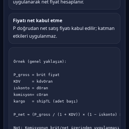
uygulanarak net fiyat hesaplanır.
Fiyatı net kabul etme
P doğrudan net satış fiyatı kabul edilir; katman
etkileri uygulanmaz.
Örnek (genel yaklaşım):

P_gross = brüt fiyat

KDV     = kdvOran

iskonto = dOran

komisyon= cOran

kargo   = shipTL (adet başı)

P_net ≈ (P_gross / (1 + KDV)) × (1 − iskonto) × (1
Not: Komisyonun brüt/net üzerinden uygulanması iş 