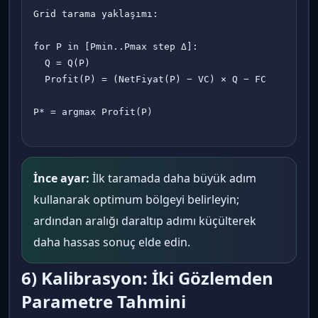
Grid tarama yaklaşımı:

for P in [Pmin..Pmax step Δ]:

  Q = Q(P)

  Profit(P) = (NetFiyat(P) − VC) × Q − FC

P* = argmax Profit(P)

İnce ayar:
İlk taramada daha büyük adım
kullanarak optimum bölgeyi belirleyin;
ardından aralığı daraltıp adımı küçülterek
daha hassas sonuç elde edin.
6) Kalibrasyon: İki Gözlemden
Parametre Tahmini