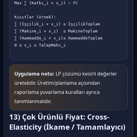
Max ∑ (Katkı_i × x_i) − FC

Kısıtlar (örnek):

∑ (İşçilik_i × x_i) ≤ İşçilikToplam

∑ (Makine_i × x_i)  ≤ MakineToplam

∑ (Hammadde_i × x_i)≤ HammaddeToplam

0 ≤ x_i ≤ TalepMaks_i

Uygulama notu:
LP çözümü kesirli değerler
üretebilir. Üretim/planlama açısından
raporlama yuvarlama kuralları ayrıca
tanımlanmalıdır.
13) Çok Ürünlü Fiyat: Cross-
Elasticity (İkame / Tamamlayıcı)