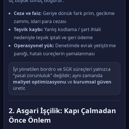
üç büyük sonuç doğurur:
Ceza ve faiz:
Geriye dönük fark prim, gecikme
zammı, idari para cezası
Teşvik kaybı:
Yanlış kodlama / şart ihlali
nedeniyle teşvik iptali ve geri ödeme
Operasyonel yük:
Denetimde evrak yetiştirme
paniği, hatalı süreçlerin yamalanması
İyi yönetilen bordro ve SGK süreçleri yalnızca
“yasal zorunluluk” değildir; aynı zamanda
maliyet optimizasyonu
ve
kurumsal güven
üretir.
2. Asgari İşçilik: Kapı Çalmadan
Önce Önlem