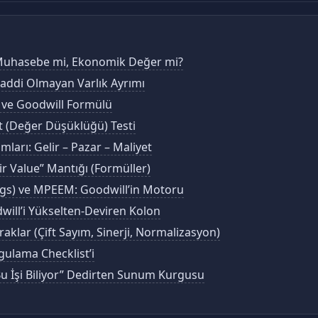
? Muhasebe mi, Ekonomik Değer mi?
Maddi Olmayan Varlık Ayrımı
ı ve Goodwill Formülü
t (Değer Düşüklüğü) Testi
ları: Gelir – Pazar – Maliyet
air Value” Mantığı (Formüller)
ings) ve MPEEM: Goodwill’in Motoru
will’i Yükselten-Deviren Kolon
raklar (Çift Sayım, Sinerji, Normalizasyon)
gulama Checklist’i
Bu İşi Biliyor” Dedirten Sunum Kurgusu