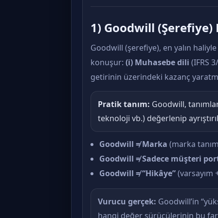
1) Goodwill (Şerefiy
Goodwill (şerefiye), en yalın haliy
konuşur:
(i) Muhasebe dili
(IFRS 3
getirinin üzerindeki kazanç yaratm
Pratik tanım:
Goodwill, tanımlana
teknoloji vb.) değerlenip ayrıştı
Goodwill ≠ Marka
(marka tanımla
Goodwill ≠ Sadece müşteri por
Goodwill ≠ “Hikâye”
(varsayım + 
Vurucu gerçek:
Goodwill’in “yüks
hangi değer sürücülerinin bu fark