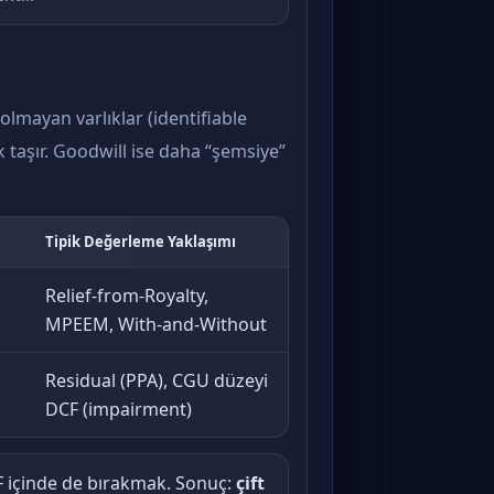
 olmayan varlıklar (identifiable
k taşır. Goodwill ise daha “şemsiye”
Tipik Değerleme Yaklaşımı
Relief-from-Royalty,
MPEEM, With-and-Without
Residual (PPA), CGU düzeyi
DCF (impairment)
CF içinde de bırakmak. Sonuç:
çift