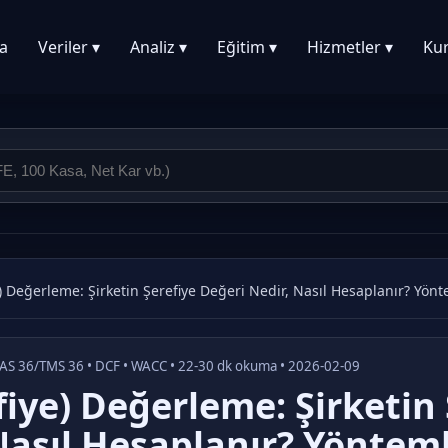
a
Veriler ▾
Analiz ▾
Eğitim ▾
Hizmetler ▾
Ku
) Değerleme: Şirketin Şerefiye Değeri Nedir, Nasıl Hesaplanır? Yönt
• IAS 36/TMS 36 • DCF • WACC • 22-30 dk okuma • 2026-02-09
fiye) Değerleme: Şirketin 
Nasıl Hesaplanır? Yönteml