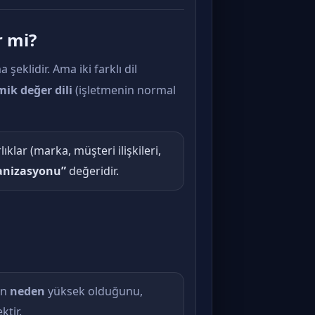
r mi?
eklidir. Ama iki farklı dil
mik değer dili
(işletmenin normal
ıklar (marka, müşteri ilişkileri,
anizasyonu”
değeridir.
in
neden
yüksek olduğunu,
ktir.