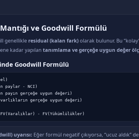
A Mantığı ve Goodwill Formülü
l genellikle
residual (kalan fark)
olarak bulunur. Bu “kolay
elene kadar yapılan
tanımlama ve gerçeğe uygun değer ö
inde Goodwill Formülü
el)

n paylar - NCI)

n payın gerçeğe uygun değeri)

varlıkların gerçeğe uygun değeri)

will) uyarısı:
Eğer formül negatif çıkıyorsa, “ucuz aldık” 