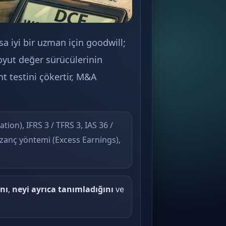
Oysa iyi bir uzman için goodwill;
oyut değer sürücülerinin
t testini çökertir, M&A
ion), IFRS 3 / TFRS 3, IAS 36 /
zanç yöntemi (Excess Earnings),
ını
,
neyi ayrıca tanımladığını
ve