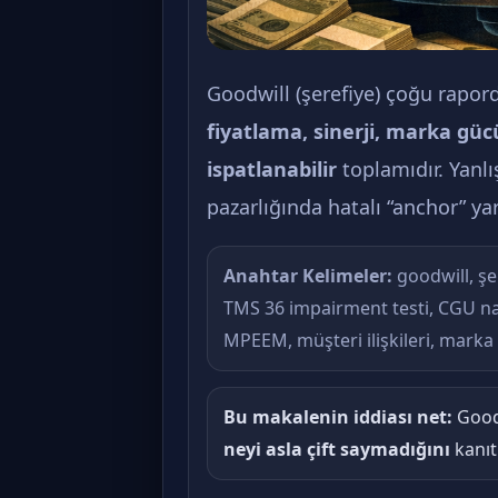
Goodwill (şerefiye) çoğu rapord
fiyatlama, sinerji, marka gücü
ispatlanabilir
toplamıdır. Yanlı
pazarlığında hatalı “anchor” yar
Anahtar Kelimeler:
goodwill, şer
TMS 36 impairment testi, CGU na
MPEEM, müşteri ilişkileri, marka d
Bu makalenin iddiası net:
Goodw
neyi asla çift saymadığını
kanıt