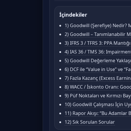
İçindekiler
1) Goodwill (Şerefiye) Nedir
2) Goodwill – Tanımlanabilir 
3) IFRS 3 / TFRS 3: PPA Mantığ
4) IAS 36 / TMS 36: Impairmen
5) Goodwill Değerleme Yaklaşım
6) DCF ile “Value in Use” ve “F
7) Fazla Kazanç (Excess Earn
8) WACC / İskonto Oranı: Good
9) Püf Noktaları ve Kırmızı Bay
10) Goodwill Çalışması İçin Uy
11) Rapor Akışı: “Bu Adamlar 
12) Sık Sorulan Sorular