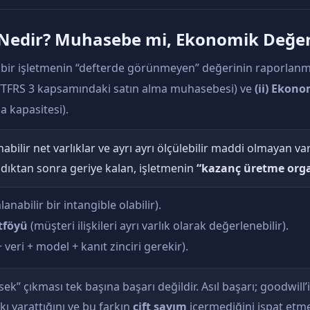
e) Nedir? Muhasebe mi, Ekonomik Değe
le bir işletmenin “defterde görünmeyen” değerinin raporlanma ş
/TFRS 3 kapsamındaki satın alma muhasebesi) ve
(ii) Ekono
a kapasitesi).
bilir net varlıklar ve ayrı ayrı ölçülebilir maddi olmayan varl
rıldıktan sonra geriye kalan, işletmenin
“kazanç üretme org
nabilir bir intangible olabilir).
tföyü
(müşteri ilişkileri ayrı varlık olarak değerlenebilir).
veri + model + kanıt zinciri gerekir).
ek” çıkması tek başına başarı değildir. Asıl başarı; goodwill’
ı yarattığını ve bu farkın
çift sayım
içermediğini ispat etme