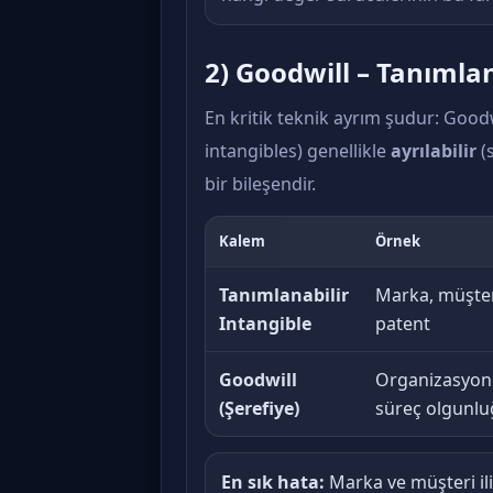
2) Goodwill – Tanımla
En kritik teknik ayrım şudur: Goodwi
intangibles) genellikle
ayrılabilir
(
bir bileşendir.
Kalem
Örnek
Tanımlanabilir
Marka, müşteri 
Intangible
patent
Goodwill
Organizasyone
(Şerefiye)
süreç olgunluğ
En sık hata:
Marka ve müşteri ili