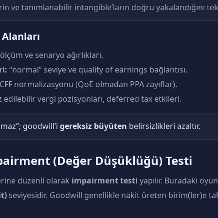
in ve tanımlanabilir intangible’ların doğru yakalandığını te
 Alanları
 ölçüm ve senaryo ağırlıkları.
i:
“normal” seviye ve quality of earnings bağlantısı.
FF normalizasyonu (QoE olmadan PPA zayıflar).
dilebilir vergi pozisyonları, deferred tax etkileri.
lmaz”; goodwill’i
gereksiz büyüten
belirsizlikleri azaltır.
mpairment (Değer Düşüklüğü) Testi
rine düzenli olarak
impairment testi
yapılır. Buradaki oyun 
t)
seviyesidir. Goodwill genellikle nakit üreten birim(ler)e tah