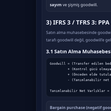
sayım
ve şişmiş goodwill.
3) IFRS 3 / TFRS 3: PP
Satın alma muhasebesinde goodwil
tarafı goodwill değil, goodwill’e g
3.1 Satın Alma Muhasebes
Goodwill = (Transfer edilen bed
         + (Kontrol gücü olmaya
         + (Önceden elde tutula
         - (Tanımlanabilir net 
Bargain purchase (negatif good