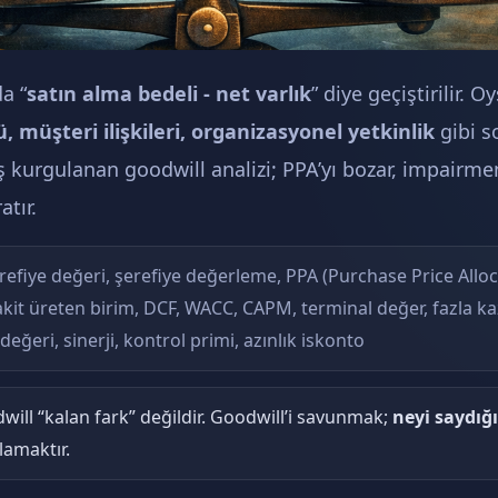
a “
satın alma bedeli - net varlık
” diye geçiştirilir. 
, müşteri ilişkileri, organizasyonel yetkinlik
gibi s
ş kurgulanan goodwill analizi; PPA’yı bozar, impairmen
atır.
efiye değeri, şerefiye değerleme, PPA (Purchase Price Allocat
kit üreten birim, DCF, WACC, CAPM, terminal değer, fazla ka
eğeri, sinerji, kontrol primi, azınlık iskonto
ill “kalan fark” değildir. Goodwill’i savunmak;
neyi saydığ
lamaktır.