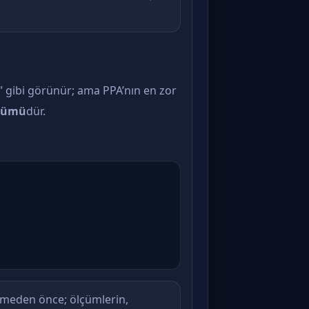
” gibi görünür; ama PPA’nın en zor
lçümü
dür.
demeden önce; ölçümlerin,