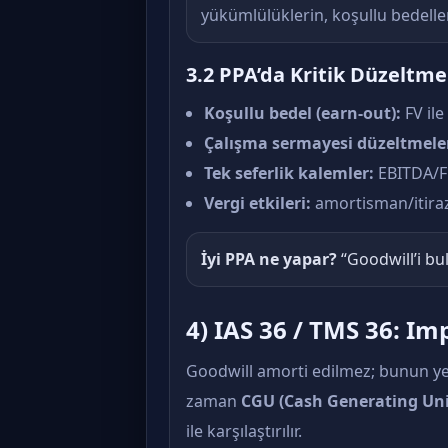
yükümlülüklerin, koşullu bedeller
3.2 PPA’da Kritik Düzeltme
Koşullu bedel (earn-out):
FV ile
Çalışma sermayesi düzeltmeler
Tek seferlik kalemler:
EBITDA/FC
Vergi etkileri:
amortisman/itiraz e
İyi PPA ne yapar?
“Goodwill’i bu
4) IAS 36 / TMS 36: I
Goodwill amorti edilmez; bunun ye
zaman
CGU (Cash Generating Uni
ile karşılaştırılır.