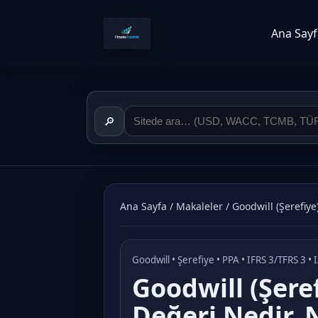
Ana Sayf
🔎
Ana Sayfa
/
Makaleler
/
Goodwill (Şerefiye
Goodwill • Şerefiye • PPA • IFRS 3/TFRS 3 
Goodwill (Şere
Değeri Nedir, 