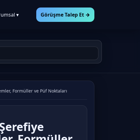
rumsal ▾
Görüşme Talep Et →
emler, Formüller ve Püf Noktaları
Şerefiye
er, Formüller