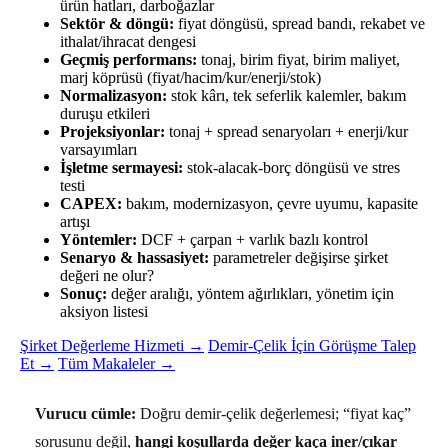
ürün hatları, darboğazlar
Sektör & döngü:
fiyat döngüsü, spread bandı, rekabet ve
ithalat/ihracat dengesi
Geçmiş performans:
tonaj, birim fiyat, birim maliyet,
marj köprüsü (fiyat/hacim/kur/enerji/stok)
Normalizasyon:
stok kârı, tek seferlik kalemler, bakım
duruşu etkileri
Projeksiyonlar:
tonaj + spread senaryoları + enerji/kur
varsayımları
İşletme sermayesi:
stok-alacak-borç döngüsü ve stres
testi
CAPEX:
bakım, modernizasyon, çevre uyumu, kapasite
artışı
Yöntemler:
DCF + çarpan + varlık bazlı kontrol
Senaryo & hassasiyet:
parametreler değişirse şirket
değeri ne olur?
Sonuç:
değer aralığı, yöntem ağırlıkları, yönetim için
aksiyon listesi
Şirket Değerleme Hizmeti →
Demir-Çelik İçin Görüşme Talep
Et →
Tüm Makaleler →
Vurucu cümle:
Doğru demir-çelik değerlemesi; “fiyat kaç”
sorusunu değil,
hangi koşullarda değer kaça iner/çıkar