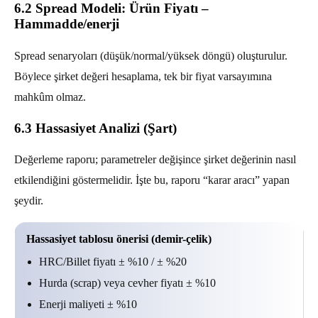
6.2 Spread Modeli: Ürün Fiyatı –
Hammadde/enerji
Spread senaryoları (düşük/normal/yüksek döngü) oluşturulur.
Böylece şirket değeri hesaplama, tek bir fiyat varsayımına
mahkûm olmaz.
6.3 Hassasiyet Analizi (Şart)
Değerleme raporu; parametreler değişince şirket değerinin nasıl
etkilendiğini göstermelidir. İşte bu, raporu “karar aracı” yapan
şeydir.
Hassasiyet tablosu önerisi (demir-çelik)
HRC/Billet fiyatı ± %10 / ± %20
Hurda (scrap) veya cevher fiyatı ± %10
Enerji maliyeti ± %10