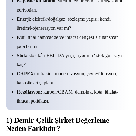
Kapasite kullanımı:
sürdürülebilir oran + duruş/bakım
periyotları.
Enerji:
elektrik/doğalgaz; sözleşme yapısı; kendi
üretim/kojenerasyon var mı?
Kur:
ithal hammadde ve ihracat dengesi + finansman
para birimi.
Stok:
stok kârı EBITDA’yı şişiriyor mu? stok gün sayısı
kaç?
CAPEX:
refrakter, modernizasyon, çevre/filtrasyon,
kapasite artışı planı.
Regülasyon:
karbon/CBAM, damping, kota, ithalat-
ihracat politikası.
1) Demir-Çelik Şirket Değerleme
Neden Farklıdır?