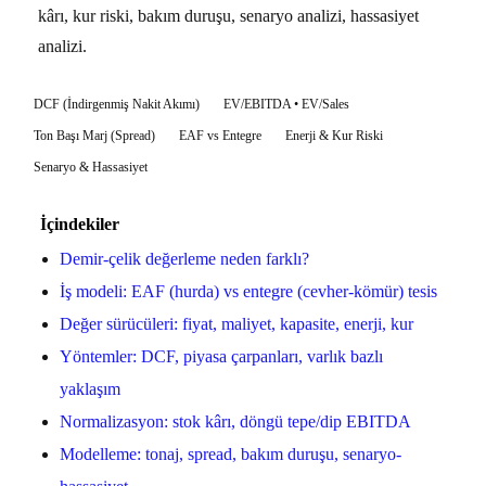
kârı, kur riski, bakım duruşu, senaryo analizi, hassasiyet
analizi.
DCF (İndirgenmiş Nakit Akımı)
EV/EBITDA • EV/Sales
Ton Başı Marj (Spread)
EAF vs Entegre
Enerji & Kur Riski
Senaryo & Hassasiyet
İçindekiler
Demir-çelik değerleme neden farklı?
İş modeli: EAF (hurda) vs entegre (cevher-kömür) tesis
Değer sürücüleri: fiyat, maliyet, kapasite, enerji, kur
Yöntemler: DCF, piyasa çarpanları, varlık bazlı
yaklaşım
Normalizasyon: stok kârı, döngü tepe/dip EBITDA
Modelleme: tonaj, spread, bakım duruşu, senaryo-