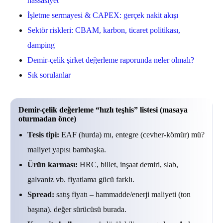
hassasiyet
İşletme sermayesi & CAPEX: gerçek nakit akışı
Sektör riskleri: CBAM, karbon, ticaret politikası,
damping
Demir-çelik şirket değerleme raporunda neler olmalı?
Sık sorulanlar
Demir-çelik değerleme “hızlı teşhis” listesi (masaya
oturmadan önce)
Tesis tipi:
EAF (hurda) mı, entegre (cevher-kömür) mü?
maliyet yapısı bambaşka.
Ürün karması:
HRC, billet, inşaat demiri, slab,
galvaniz vb. fiyatlama gücü farklı.
Spread:
satış fiyatı – hammadde/enerji maliyeti (ton
başına). değer sürücüsü burada.