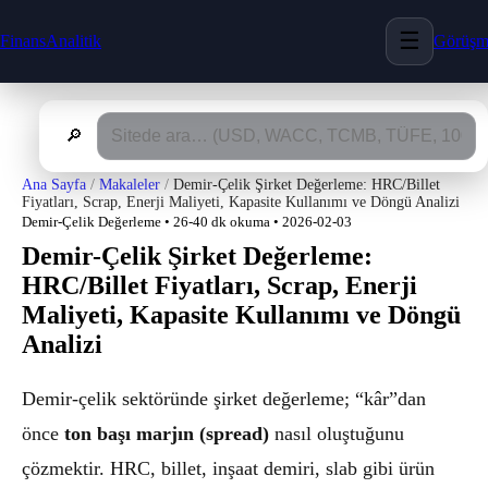
☰
FinansAnalitik
Görüş
🔎
Ana Sayfa
/
Makaleler
/
Demir-Çelik Şirket Değerleme: HRC/Billet
Fiyatları, Scrap, Enerji Maliyeti, Kapasite Kullanımı ve Döngü Analizi
Demir-Çelik Değerleme • 26-40 dk okuma • 2026-02-03
Demir-Çelik Şirket Değerleme:
HRC/Billet Fiyatları, Scrap, Enerji
Maliyeti, Kapasite Kullanımı ve Döngü
Analizi
Demir-çelik sektöründe şirket değerleme; “kâr”dan
önce
ton başı marjın (spread)
nasıl oluştuğunu
çözmektir. HRC, billet, inşaat demiri, slab gibi ürün