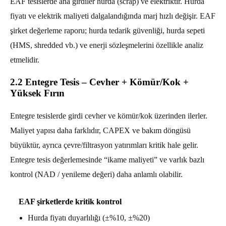
EAF tesislerde ana girdiler hurda (scrap) ve elektriktir. Hurda
fiyatı ve elektrik maliyeti dalgalandığında marj hızlı değişir. EAF
şirket değerleme raporu; hurda tedarik güvenliği, hurda sepeti
(HMS, shredded vb.) ve enerji sözleşmelerini özellikle analiz
etmelidir.
2.2 Entegre Tesis – Cevher + Kömür/Kok +
Yüksek Fırın
Entegre tesislerde girdi cevher ve kömür/kok üzerinden ilerler.
Maliyet yapısı daha farklıdır, CAPEX ve bakım döngüsü
büyüktür, ayrıca çevre/filtrasyon yatırımları kritik hale gelir.
Entegre tesis değerlemesinde “ikame maliyeti” ve varlık bazlı
kontrol (NAD / yenileme değeri) daha anlamlı olabilir.
EAF şirketlerde kritik kontrol
Hurda fiyatı duyarlılığı (±%10, ±%20)