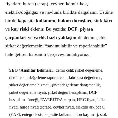
fiyatları; hurda (scrap), cevher, kömür-kok,
elektrik/doğalgaz ve navlunla birlikte dalgalanır. Üstüne
bir de
kapasite kullanımı
,
bakım duruşları
,
stok kârı
ve
kur riski
eklenir. Bu yazıda;
DCF
,
piyasa
çarpanları
ve
varlık bazlı yaklaşım
ile demir-çelik
şirket değerlemesini “savunulabilir ve raporlanabilir”
hale getiren kapsamlı çerçeveyi anlatıyoruz.
SEO / Anahtar kelimeler:
demir çelik şirket değerleme,
demir çelik değerleme raporu, çelik fabrikası değerleme,
şirket değerleme hizmeti, şirket değerleme danışmanlık,
şirket değerleme fiyatı, şirket değeri hesaplama, DCF
hesaplama örneği, EV/EBITDA çarpan, HRC fiyatı, billet
fiyatı, hurda fiyatı (scrap), cevher fiyatı, elektrik ark ocağı
(EAF), entegre tesis, kapasite kullanımı, ton başı marj, stok