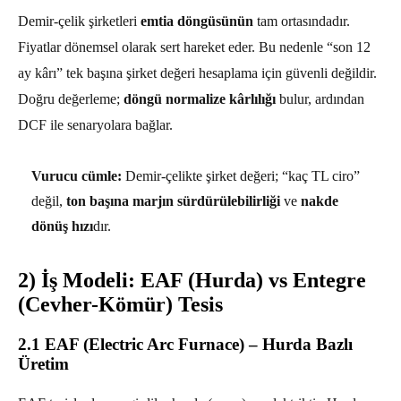
Demir-çelik şirketleri
emtia döngüsünün
tam ortasındadır.
Fiyatlar dönemsel olarak sert hareket eder. Bu nedenle “son 12
ay kârı” tek başına şirket değeri hesaplama için güvenli değildir.
Doğru değerleme;
döngü normalize kârlılığı
bulur, ardından
DCF ile senaryolara bağlar.
Vurucu cümle:
Demir-çelikte şirket değeri; “kaç TL ciro”
değil,
ton başına marjın sürdürülebilirliği
ve
nakde
dönüş hızı
dır.
2) İş Modeli: EAF (Hurda) vs Entegre
(Cevher-Kömür) Tesis
2.1 EAF (Electric Arc Furnace) – Hurda Bazlı
Üretim