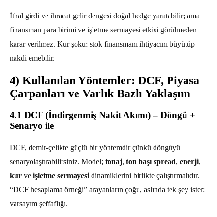
İthal girdi ve ihracat gelir dengesi doğal hedge yaratabilir; ama
finansman para birimi ve işletme sermayesi etkisi görülmeden
karar verilmez. Kur şoku; stok finansmanı ihtiyacını büyütüp
nakdi emebilir.
4) Kullanılan Yöntemler: DCF, Piyasa
Çarpanları ve Varlık Bazlı Yaklaşım
4.1 DCF (İndirgenmiş Nakit Akımı) – Döngü +
Senaryo ile
DCF, demir-çelikte güçlü bir yöntemdir çünkü döngüyü
senaryolaştırabilirsiniz. Model;
tonaj
,
ton başı spread
,
enerji
,
kur
ve
işletme sermayesi
dinamiklerini birlikte çalıştırmalıdır.
“DCF hesaplama örneği” arayanların çoğu, aslında tek şey ister:
varsayım şeffaflığı.