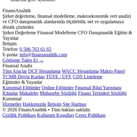
FinansAnalitik
Şirket değerleme, finansal modelleme, makroekonomik veri analizi
ve CFO danışmanlık alanlarında ölçülebilir, net ve uygulamaya
dönük çözümler.
Şirket Değerleme
Finansal Modelleme
CFO Danışmanlık
Eğitim &
Yayınlar
İletişim
Telefon:
0 506 763 61 65
E-posta:
info@finansanalitik.com
Görüşme Talep Et →
Finansal Analiz
Tüm Araçlar
DCF Hesaplama
WACC Hesaplama
Makro Panel
TCMB Döviz Kurları
TÜFE / ÜFE
CDS Listeleme
Eğitimler & Yayınlar
Kurumsal Eğitimler
Online Eğitimler
Finansal Bilgi Yarışması
Kitaplar
Makaleler
Muhasebe Sözlüğü
Finans Terimleri Sözlüğü
Kurumsal
Hizmetler
Hakkımızda
İletişim
Site Haritası
©
2026
FinansAnalitik • Tüm hakları saklıdır.
Gizlilik Politikası
Kullanım Koşulları
Çerez Politikası