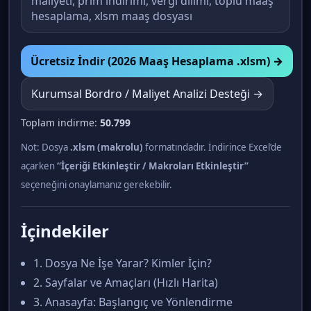
maliyeti, prim indirimi, vergi dilimi, toplu maaş
hesaplama, xlsm maaş dosyası
Ücretsiz İndir (2026 Maaş Hesaplama .xlsm) →
Kurumsal Bordro / Maliyet Analizi Desteği →
Toplam indirme:
50.799
Not: Dosya
.xlsm (makrolu)
formatındadır. İndirince Excel’de
açarken
“İçeriği Etkinleştir / Makroları Etkinleştir”
seçeneğini onaylamanız gerekebilir.
İçindekiler
1. Dosya Ne İşe Yarar? Kimler İçin?
2. Sayfalar ve Amaçları (Hızlı Harita)
3. Anasayfa: Başlangıç ve Yönlendirme