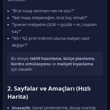
“Brüt maaş verirsem net ne olur?”
“Net maaş ödeyeceğim, brüt kaç olmalı?”
“İşveren maliyetim (SGK + işsizlik + vs.) toplam
kaç?”
“%5 / %2 prim indirimi olursa maliyet nasıl
değişir?”
Bu dosya;
teklif hazırlama
,
bütçe planlama
,
bordro simülasyonu
ve
maliyet kıyaslama
için idealdir.
2. Sayfalar ve Amaçları (Hızlı
Harita)
Anasayfa
: Genel yönlendirme, dosya mantığı