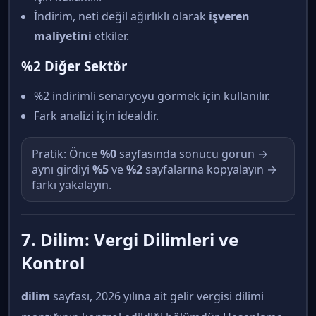
İndirim, neti değil ağırlıklı olarak
işveren
maliyetini
etkiler.
%2 Diğer Sektör
%2 indirimli senaryoyu görmek için kullanılır.
Fark analizi için idealdir.
Pratik: Önce
%0
sayfasında sonucu görün →
aynı girdiyi
%5
ve
%2
sayfalarına kopyalayın →
farkı yakalayın.
7. Dilim: Vergi Dilimleri ve
Kontrol
dilim
sayfası, 2026 yılına ait gelir vergisi dilimi