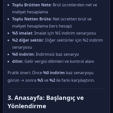
Toplu Brütten Nete
: Brüt ücretlerden net ve
maliyet hesaplama
Toplu Netten Brüte
: Net ücretten brüt ve
maliyet hesaplama (ters hesap)
%5 imalat
: İmalat için %5 indirim senaryosu
%2 diğer sektör
: Diğer sektörler için %2 indirim
senaryosu
%0 indirim
: İndirimsiz baz senaryo
dilim
: Gelir vergisi dilimleri ve kontrol alanı
Pratik öneri: Önce
%0 indirim
baz senaryoyu
görün → sonra
%5
ve
%2
ile farkı karşılaştırın.
3. Anasayfa: Başlangıç ve
Yönlendirme