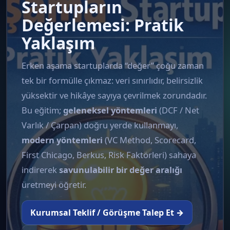
Startupların
Değerlemesi: Pratik
Yaklaşım
Erken aşama startuplarda “değer” çoğu zaman
tek bir formülle çıkmaz: veri sınırlıdır, belirsizlik
yüksektir ve hikâye sayıya çevrilmek zorundadır.
Bu eğitim;
geleneksel yöntemleri
(DCF / Net
Varlık / Çarpan) doğru yerde kullanmayı,
modern yöntemleri
(VC Method, Scorecard,
First Chicago, Berkus, Risk Faktörleri) sahaya
indirerek
savunulabilir bir değer aralığı
üretmeyi öğretir.
Kurumsal Teklif / Görüşme Talep Et →