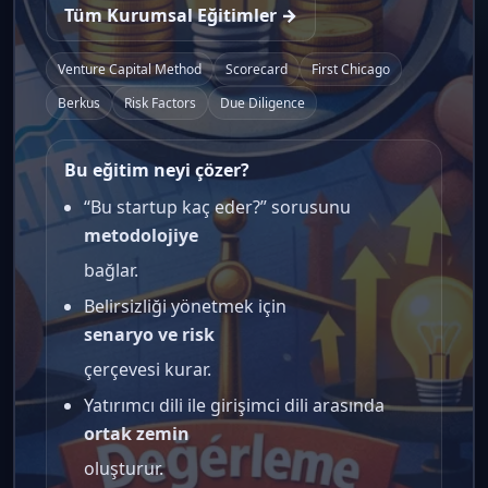
Tüm Kurumsal Eğitimler →
Venture Capital Method
Scorecard
First Chicago
Berkus
Risk Factors
Due Diligence
Bu eğitim neyi çözer?
“Bu startup kaç eder?” sorusunu
metodolojiye
bağlar.
Belirsizliği yönetmek için
senaryo ve risk
çerçevesi kurar.
Yatırımcı dili ile girişimci dili arasında
ortak zemin
oluşturur.