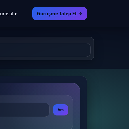
umsal ▾
Görüşme Talep Et →
Ara