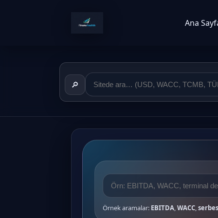
Ana Sayf
🔎
Örnek aramalar:
EBITDA
,
WACC
,
serbes