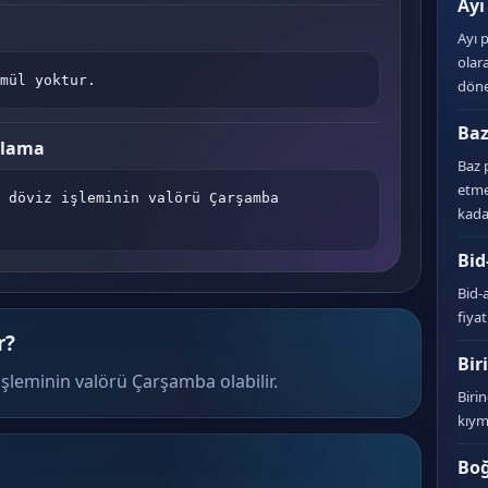
Ayı
Ayı p
olar
mül yoktur.
döne
Ba
plama
Baz p
etme
 döviz işleminin valörü Çarşamba 
kada
Bid
Bid-a
fiyat
r?
Bir
işleminin valörü Çarşamba olabilir.
Biri
kıyme
Boğ