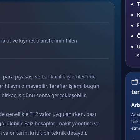
T
K
F
Ö
 nakit ve kıymet transferinin fiilen
U
s
il, para piyasası ve bankacılık işlemlerinde
🗂
tarihi aynı olmayabilir. Taraflar işlemi bugün
te
birkaç iş günü sonra gerçekleşebilir.
Arb
e genellikle T+2 valör uygulanırken, bazı
Arbit
fark
görülebilir. Faiz hesapları, nakit yönetimi ve
etme
valör tarihi kritik bir teknik detaydır.