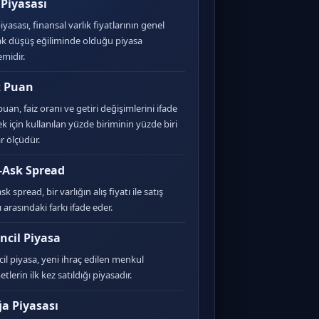
 Piyasası
iyasası, finansal varlık fiyatlarının genel
ak düşüş eğiliminde olduğu piyasa
midir.
z Puan
uan, faiz oranı ve getiri değişimlerini ifade
k için kullanılan yüzde biriminin yüzde biri
r ölçüdür.
-Ask Spread
sk spread, bir varlığın alış fiyatı ile satış
ı arasındaki farkı ifade eder.
incil Piyasa
ncil piyasa, yeni ihraç edilen menkul
tlerin ilk kez satıldığı piyasadır.
a Piyasası