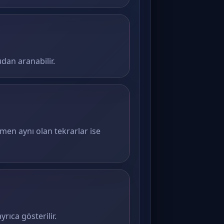
dan aranabilir.
amen aynı olan tekrarlar ise
rıca gösterilir.