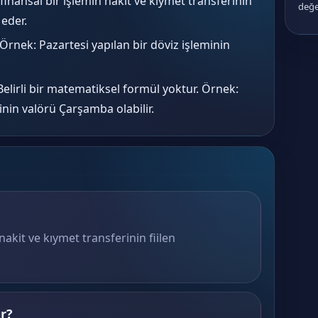
 finansal bir işlemin nakit ve kıymet transferinin
değe
 eder.
Örnek: Pazartesi yapılan bir döviz işleminin
elirli bir matematiksel formül yoktur. Örnek:
inin valörü Çarşamba olabilir.
 nakit ve kıymet transferinin fiilen
ır?