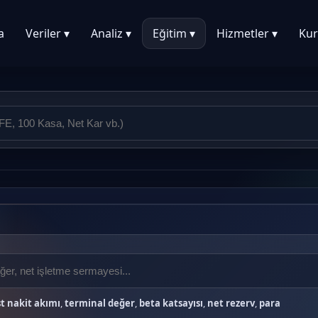
a
Veriler ▾
Analiz ▾
Eğitim ▾
Hizmetler ▾
Kur
t nakit akımı
,
terminal değer
,
beta katsayısı
,
net rezerv
,
para