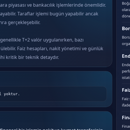
Boğa 
 para piyasası ve bankacılık işlemlerinde önemlidir.
olar
lmayabilir. Taraflar işlemi bugün yapabilir ancak
döne
ra gerçekleşebilir.
Bor
Bors
genellikle T+2 valör uygulanırken, bazı
orga
rülebilir. Faiz hesapları, nakit yönetimi ve günlük
En
i kritik bir teknik detaydır.
Ende
perf
istat
Fai
l yoktur.
Faiz 
ifade
Fin
Finan