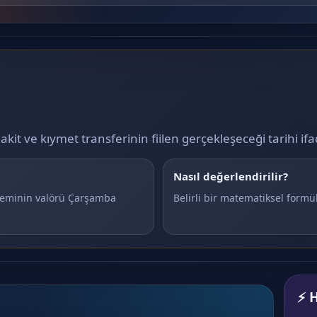
nakit ve kıymet transferinin fiilen gerçekleşeceği tarihi if
Nasıl değerlendirilir?
işleminin valörü Çarşamba
Belirli bir matematiksel formül
⚡ H