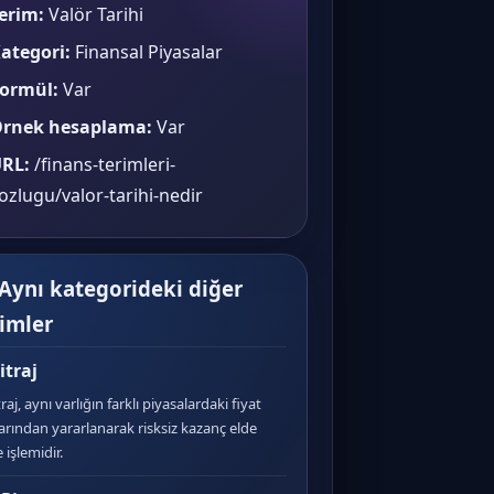
erim:
Valör Tarihi
ategori:
Finansal Piyasalar
ormül:
Var
rnek hesaplama:
Var
RL:
/finans-terimleri-
ozlugu/valor-tarihi-nedir
 Aynı kategorideki diğer
rimler
itraj
raj, aynı varlığın farklı piyasalardaki fiyat
larından yararlanarak risksiz kazanç elde
 işlemidir.