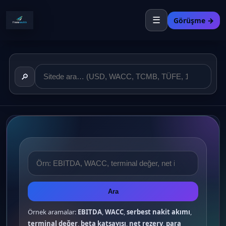
☰
Görüşme →
🔎
Ara
Örnek aramalar:
EBITDA
,
WACC
,
serbest nakit akımı
,
terminal değer
,
beta katsayısı
,
net rezerv
,
para