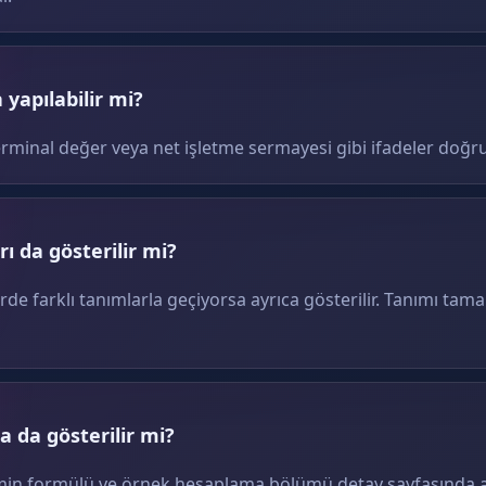
yapılabilir mi?
erminal değer veya net işletme sermayesi gibi ifadeler doğru
ı da gösterilir mi?
erde farklı tanımlarla geçiyorsa ayrıca gösterilir. Tanımı tam
 da gösterilir mi?
terimin formülü ve örnek hesaplama bölümü detay sayfasında ay