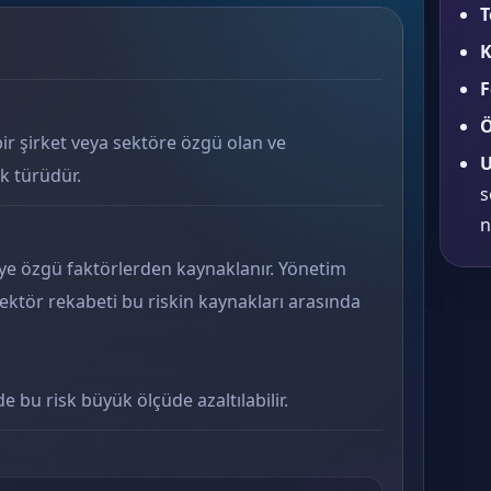
T
K
F
Ö
bir şirket veya sektöre özgü olan ve
U
sk türüdür.
s
n
ye özgü faktörlerden kaynaklanır. Yönetim
sektör rekabeti bu riskin kaynakları arasında
e bu risk büyük ölçüde azaltılabilir.