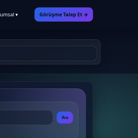
umsal ▾
Görüşme Talep Et →
Ara