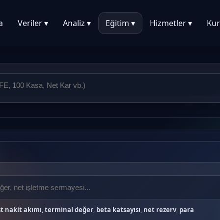
a
Veriler ▾
Analiz ▾
Eğitim ▾
Hizmetler ▾
Kur
t nakit akımı
,
terminal değer
,
beta katsayısı
,
net rezerv
,
para