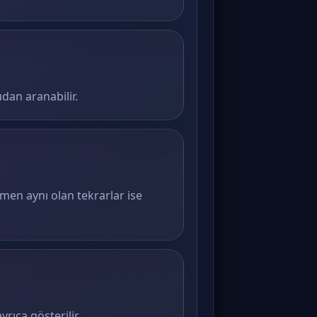
dan aranabilir.
amen aynı olan tekrarlar ise
rıca gösterilir.