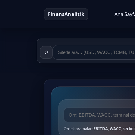
FinansAnalitik
Ana Sayf
🔎
Örnek aramalar:
EBITDA
,
WACC
,
serbes