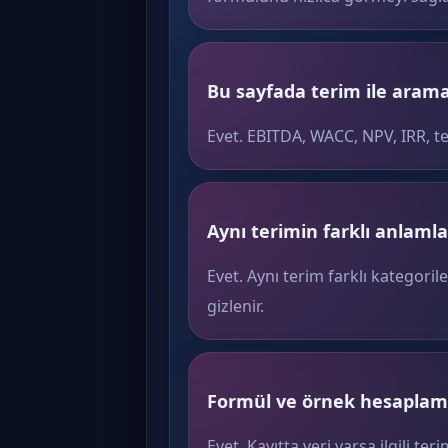
Bu sayfada terim ile arama 
Evet. EBITDA, WACC, NPV, IRR, t
Aynı terimin farklı anlamlar
Evet. Aynı terim farklı kategoril
gizlenir.
Formül ve örnek hesaplama
Evet. Kayıtta veri varsa ilgili 