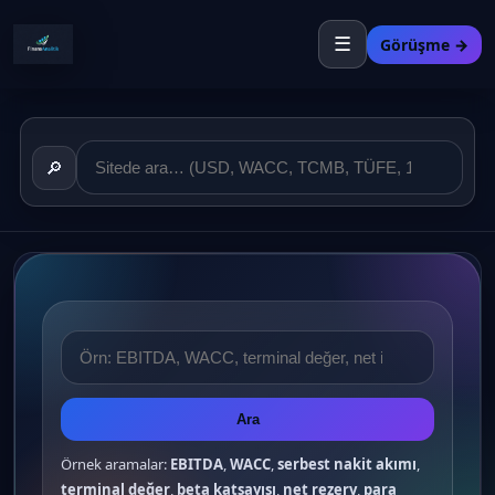
☰
Görüşme →
🔎
Ara
Örnek aramalar:
EBITDA
,
WACC
,
serbest nakit akımı
,
terminal değer
,
beta katsayısı
,
net rezerv
,
para