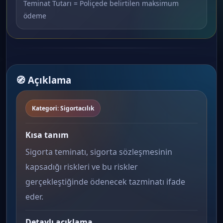
Teminat Tutarı = Poliçede belirtilen maksimum
ödeme
🧭 Açıklama
Kategori: Sigortacılık
Kısa tanım
Sigorta teminatı, sigorta sözleşmesinin
kapsadığı riskleri ve bu riskler
gerçekleştiğinde ödenecek tazminatı ifade
eder.
Detaylı açıklama