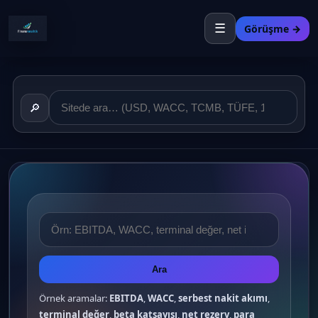
☰
Görüşme →
🔎
Ara
Örnek aramalar:
EBITDA
,
WACC
,
serbest nakit akımı
,
terminal değer
,
beta katsayısı
,
net rezerv
,
para