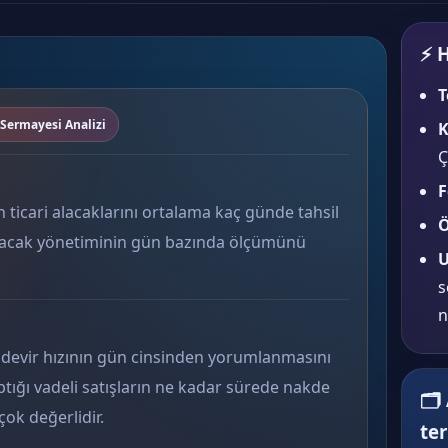
⚡ H
T
 Sermayesi Analizi
K
Ç
F
n ticari alacaklarını ortalama kaç günde tahsil
Ö
 Alacak yönetiminin gün bazında ölçümünü
U
s
n
k devir hızının gün cinsinden yorumlanmasını
aptığı vadeli satışların ne kadar sürede nakde
🗂
k değerlidir.
te