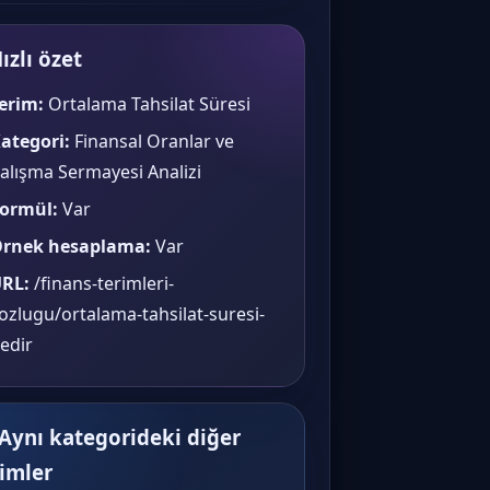
ızlı özet
erim:
Ortalama Tahsilat Süresi
ategori:
Finansal Oranlar ve
alışma Sermayesi Analizi
ormül:
Var
rnek hesaplama:
Var
RL:
/finans-terimleri-
ozlugu/ortalama-tahsilat-suresi-
edir
 Aynı kategorideki diğer
rimler