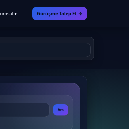
umsal ▾
Görüşme Talep Et →
Ara