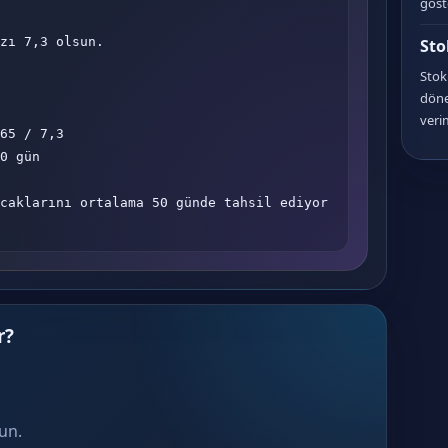
göst
zı 7,3 olsun.

Sto
Stok 
döne
verim
65 / 7,3

0 gün

caklarını ortalama 50 günde tahsil ediyor 
r?
sun.