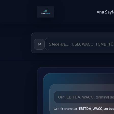
Ana Sayf
🔎
Örnek aramalar:
EBITDA
,
WACC
,
serbes