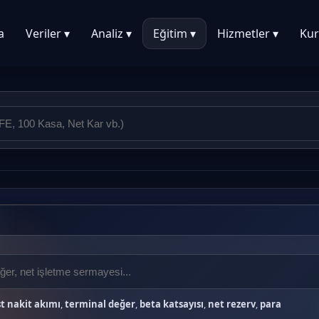
a
Veriler ▾
Analiz ▾
Eğitim ▾
Hizmetler ▾
Kur
t nakit akımı
,
terminal değer
,
beta katsayısı
,
net rezerv
,
para