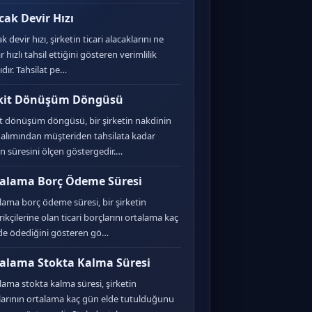
cak Devir Hızı
k devir hızı, şirketin ticari alacaklarını ne
 hızlı tahsil ettiğini gösteren verimlilik
ıdır. Tahsilat pe…
kit Dönüşüm Döngüsü
t dönüşüm döngüsü, bir şirketin nakdinin
 alımından müşteriden tahsilata kadar
n süresini ölçen göstergedir.…
alama Borç Ödeme Süresi
lama borç ödeme süresi, bir şirketin
ikçilerine olan ticari borçlarını ortalama kaç
e ödediğini gösteren gö…
alama Stokta Kalma Süresi
lama stokta kalma süresi, şirketin
larının ortalama kaç gün elde tutulduğunu