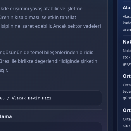
Ala
kde erişimini yavaşlatabilir ve işletme
Alaca
Sürenin kısa olması ise etkin tahsilat
kadar
isiplinine işaret edebilir. Ancak sektör vadeleri
oran
Na
Naki
güsünün de temel bileşenlerinden biridir.
stok
esi ile birlikte değerlendirildiğinde şirketin
geçe
şir.
Ort
Orta
tedar
günd
65 / Alacak Devir Hızı
Ort
plama
Orta
stok