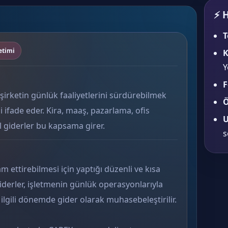
⚡ H
T
etimi
K
Y
F
şirketin günlük faaliyetlerini sürdürebilmek
Ö
ni ifade eder. Kira, maaş, pazarlama, ofis
U
l giderler bu kapsama girer.
s
am ettirebilmesi için yaptığı düzenli ve kısa
giderler, işletmenin günlük operasyonlarıyla
e ilgili dönemde gider olarak muhasebeleştirilir.