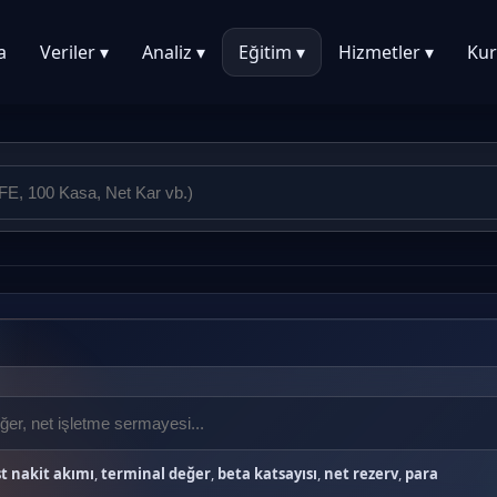
a
Veriler ▾
Analiz ▾
Eğitim ▾
Hizmetler ▾
Kur
t nakit akımı
,
terminal değer
,
beta katsayısı
,
net rezerv
,
para