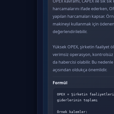
OPEX kavramı, CAPEX ile sık sık k
harcamalarını ifade ederken, OP
yapılan harcamaları kapsar. Ör
makineyi kullanmak için ödenen
değerlendirilebilir.
Yüksek OPEX, şirketin faaliyet ö
verimsiz operasyon, kontrolsüz g
da habercisi olabilir. Bu nedenle
açısından oldukça önemlidir.
Formül
OPEX = Şirketin faaliyetleri
giderlerinin toplamı

Örnek kalemler:
