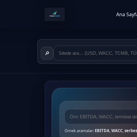
Ana Sayf
🔎
Örnek aramalar:
EBITDA
,
WACC
,
serbes