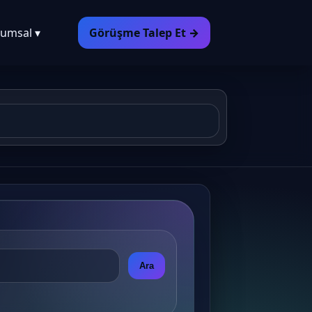
umsal ▾
Görüşme Talep Et →
Ara