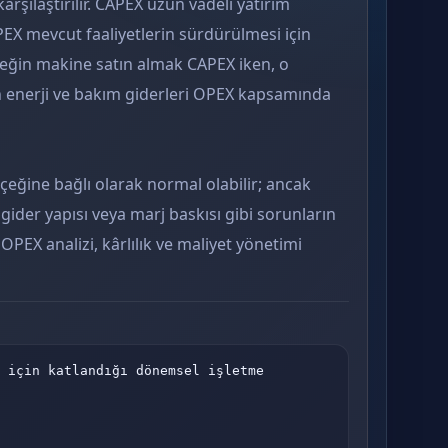
arşılaştırılır. CAPEX uzun vadeli yatırım
EX mevcut faaliyetlerin sürdürülmesi için
neğin makine satın almak CAPEX iken, o
 enerji ve bakım giderleri OPEX kapsamında
lçeğine bağlı olarak normal olabilir; ancak
ider yapısı veya marj baskısı gibi sorunların
 OPEX analizi, kârlılık ve maliyet yönetimi
 için katlandığı dönemsel işletme 